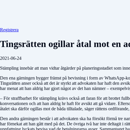
Registrera
Tingsrätten ogillar åtal mot en 
2021-06-24
Stämpling innebär att man vidtar åtgärder på planeringsstadiet som innebär
Den ena gärningen bygger främst på bevisning i form av WhatsApp-komm
Tingsrätten anser också att det är styrkt att advokaten har haft den av
har menat att han aldrig har gjort något av det han nämner – exempelvis 
– För straffbarhet för stämpling krävs också att faran för att brottet ful
konversationen och att han aldrig hr haft för avsikt att gå vidare. Efterso
åtalet ska därför ogillas mot de båda tilltalade, säger rättens ordföra
Den andra gärningen består i att advokaten ska ha försökt förmå tre nam
har förnekat att han gått med på det. De övriga två har inte deltagit i r
uppfattning lyckats bevisa vad de betalningarna avser. Sammantaget har 