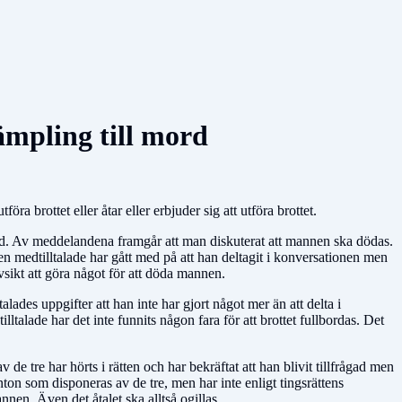
tämpling till mord
ra brottet eller åtar eller erbjuder sig att utföra brottet.
id. Av meddelandena framgår att man diskuterat att mannen ska dödas.
n medtilltalade har gått med på att han deltagit i konversationen men
vsikt att göra något för att döda mannen.
alades uppgifter att han inte har gjort något mer än att delta i
lltalade har det inte funnits någon fara för att brottet fullbordas. Det
 tre har hörts i rätten och har bekräftat att han blivit tillfrågad men
nton som disponeras av de tre, men har inte enligt tingsrättens
en. Även det åtalet ska alltså ogillas.