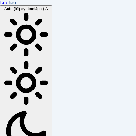
Lex
base
Auto (följ systemläget)
A