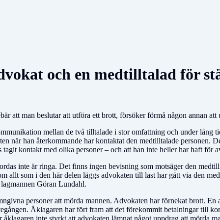
advokat och en medtilltalad för s
 att man beslutar att utföra ett brott, försöker förmå någon annan att utfö
unikation mellan de två tilltalade i stor omfattning och under lång t
sikten när han återkommande har kontaktat den medtilltalade personen. De
tagit kontakt med olika personer – och att han inte heller har haft för a
lbordas inte är ringa. Det finns ingen bevisning som motsäger den medtillt
m allt som i den här delen läggs advokaten till last har gått via den medti
nde, lagmannen Göran Lundahl.
ngivna personer att mörda mannen. Advokaten har förnekat brott. En av de
ättegången. Åklagaren har fört fram att det förekommit betalningar till ko
åklagaren inte styrkt att advokaten lämnat något uppdrag att mörda mann