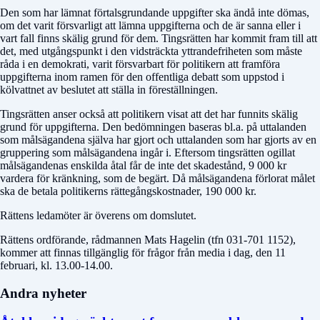
Den som har lämnat förtalsgrundande uppgifter ska ändå inte dömas,
om det varit försvarligt att lämna uppgifterna och de är sanna eller i
vart fall finns skälig grund för dem. Tingsrätten har kommit fram till att
det, med utgångspunkt i den vidsträckta yttrandefriheten som måste
råda i en demokrati, varit försvarbart för politikern att framföra
uppgifterna inom ramen för den offentliga debatt som uppstod i
kölvattnet av beslutet att ställa in föreställningen.
Tingsrätten anser också att politikern visat att det har funnits skälig
grund för uppgifterna. Den bedömningen baseras bl.a. på uttalanden
som målsägandena själva har gjort och uttalanden som har gjorts av en
gruppering som målsägandena ingår i. Eftersom tingsrätten ogillat
målsägandenas enskilda åtal får de inte det skadestånd, 9 000 kr
vardera för kränkning, som de begärt. Då målsägandena förlorat målet
ska de betala politikerns rättegångskostnader, 190 000 kr.
Rättens ledamöter är överens om domslutet.
Rättens ordförande, rådmannen Mats Hagelin (tfn 031-701 1152),
kommer att finnas tillgänglig för frågor från media i dag, den 11
februari, kl. 13.00-14.00.
Andra nyheter