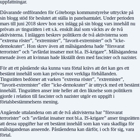
uppfattningar.
Dåvarande ordföranden för Göteborgs kommunstyrelse uttryckte på
sin blogg stöd för beslutet att ställa in panelsamtalet. Under perioden
mars till juni 2018 skrev hon sex inlägg på sin blogg vars innehåll nu
prövats av tingsrätten i ett s.k. enskilt åtal som väckts av de två
aktivisterna. I inläggen beskrev politikern de två aktivisterna som
”extrema röster”, ”extremister”, ”favorit-extremister” och ”icke-
demokrater”. Hon skrev även att målsägandena hade ”försvarat
terrorister” och ”avfärdat insatser mot bl.a. IS-krigare”. Målsägandena
menade även att kvinnan hade likställt dem med fascister och nazister.
För att ett påstående ska kunna vara förtal krävs att det kan ges ett
bestämt innehåll som kan prövas mot verkliga förhållanden.
Tingsrätten bedömer att varken ”extrema röster”, ”extremister”,
”favorit-extremister” eller ”icke-demokrater” är uttryck med ett bestämt
innehåll. Tingsrätten anser inte heller att den liknelse som politikern
gjorde i relation till fascister och nazister utgör en uppgift i
förtalsbestämmelsens mening.
Angående uttalandena om att de två aktivisterna har ”försvarat
terrorister” och ”avfärdat insatser mot bl.a. IS-krigare” anser tingsrätten
att dessa uppgifter har ett bestämt innehåll som kan vara skadliga för
målsägandenas anseende. Påståendena kan därför, i och för sig, vara
förtal.