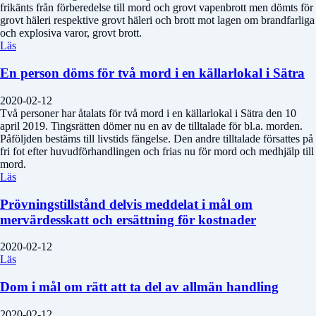
frikänts från förberedelse till mord och grovt vapenbrott men dömts för
grovt häleri respektive grovt häleri och brott mot lagen om brandfarliga
och explosiva varor, grovt brott.
Läs
En person döms för två mord i en källarlokal i Sätra
2020-02-12
Två personer har åtalats för två mord i en källarlokal i Sätra den 10
april 2019. Tingsrätten dömer nu en av de tilltalade för bl.a. morden.
Påföljden bestäms till livstids fängelse. Den andre tilltalade försattes på
fri fot efter huvudförhandlingen och frias nu för mord och medhjälp till
mord.
Läs
Prövningstillstånd delvis meddelat i mål om
mervärdesskatt och ersättning för kostnader
2020-02-12
Läs
Dom i mål om rätt att ta del av allmän handling
2020-02-12