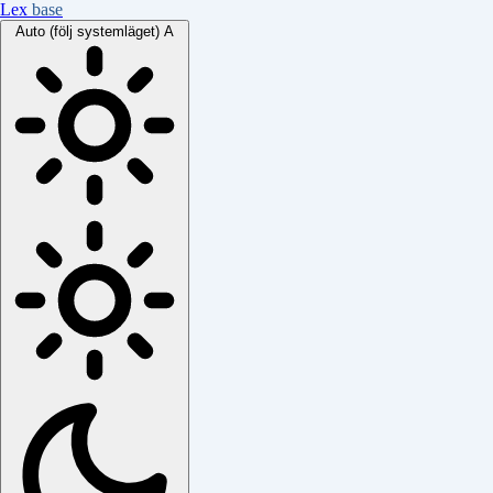
Lex
base
Auto (följ systemläget)
A