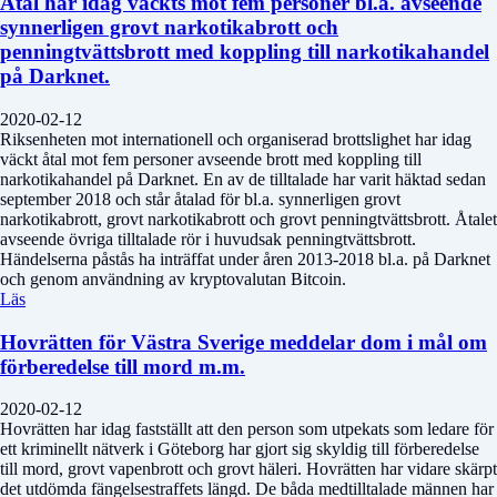
Åtal har idag väckts mot fem personer bl.a. avseende
synnerligen grovt narkotikabrott och
penningtvättsbrott med koppling till narkotikahandel
på Darknet.
2020-02-12
Riksenheten mot internationell och organiserad brottslighet har idag
väckt åtal mot fem personer avseende brott med koppling till
narkotikahandel på Darknet. En av de tilltalade har varit häktad sedan
september 2018 och står åtalad för bl.a. synnerligen grovt
narkotikabrott, grovt narkotikabrott och grovt penningtvättsbrott. Åtalet
avseende övriga tilltalade rör i huvudsak penningtvättsbrott.
Händelserna påstås ha inträffat under åren 2013-2018 bl.a. på Darknet
och genom användning av kryptovalutan Bitcoin.
Läs
Hovrätten för Västra Sverige meddelar dom i mål om
förberedelse till mord m.m.
2020-02-12
Hovrätten har idag fastställt att den person som utpekats som ledare för
ett kriminellt nätverk i Göteborg har gjort sig skyldig till förberedelse
till mord, grovt vapenbrott och grovt häleri. Hovrätten har vidare skärpt
det utdömda fängelsestraffets längd. De båda medtilltalade männen har