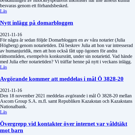
beskattningen av ishockeyspelarens inkomster har inte ansetts kunna
besvaras genom ett förhandsbesked.
Läs
Nytt inlägg på domarbloggen
2021-11-16
För några år sedan följde Domarbloggen en av våra notarier (Julia
Högberg) genom notarietiden. Då beskrev Julia att hon var intresserad
av humanjuridik, men att hon också fått upp ögonen för andra
rättsområden, exempelvis konkursrätt, under sin notarietid. Vad hände
med Julia efter notarietiden? Vi träffar henne på nytt i veckans inlägg.
Läs
Avgörande kommer att meddelas i mål Ö 3828-20
2021-11-16
Den 18 november 2021 meddelas avgörande i mål Ö 3828-20 mellan
Ascom Group S.A. m.fl. samt Republiken Kazakstan och Kazakstans
Nationalbank.
Läs
Övergrepp vid kontakter över internet var våldtäkt
mot barn