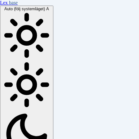
Lex
base
Auto (följ systemläget)
A