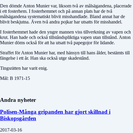
Den dömde Anton Munier var, liksom två av målsägandena, placerade
i ett fosterhem. I fosterhemmet och på annan plats har de två
målsägandena systematiskt blivit misshandlade. Bland annat har de
blivit beskjutna. Även två andra pojkar har utsatts för misshandel.
I fosterhemmet hade den yngre mannen viss tillverkning av vapen och
krut. Han hade och också tillståndspliktiga vapen utan tillstånd. Anton
Munier döms också för att ha utsatt två papegojor för lidande.
Straffet för Anton Munier har, med hänsyn till hans ålder, bestämts till
fängelse i ett år. Han ska också utge skadestånd.
Tingsrätten har varit enig.
Mål: B 1971-15
Andra nyheter
Polisen-Många gripanden har gjort skillnad i
Biskopsgården
2017-03-16