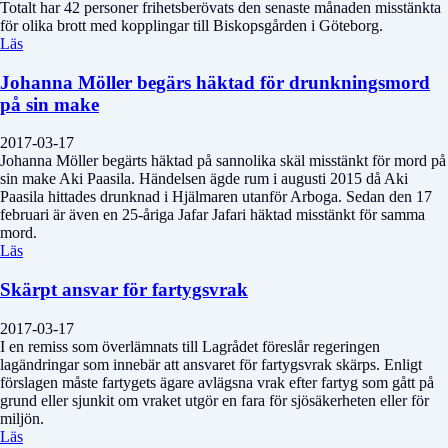
Totalt har 42 personer frihetsberövats den senaste månaden misstänkta
för olika brott med kopplingar till Biskopsgården i Göteborg.
Läs
Johanna Möller begärs häktad för drunkningsmord
på sin make
2017-03-17
Johanna Möller begärts häktad på sannolika skäl misstänkt för mord på
sin make Aki Paasila. Händelsen ägde rum i augusti 2015 då Aki
Paasila hittades drunknad i Hjälmaren utanför Arboga. Sedan den 17
februari är även en 25-åriga Jafar Jafari häktad misstänkt för samma
mord.
Läs
Skärpt ansvar för fartygsvrak
2017-03-17
I en remiss som överlämnats till Lagrådet föreslår regeringen
lagändringar som innebär att ansvaret för fartygsvrak skärps. Enligt
förslagen måste fartygets ägare avlägsna vrak efter fartyg som gått på
grund eller sjunkit om vraket utgör en fara för sjösäkerheten eller för
miljön.
Läs