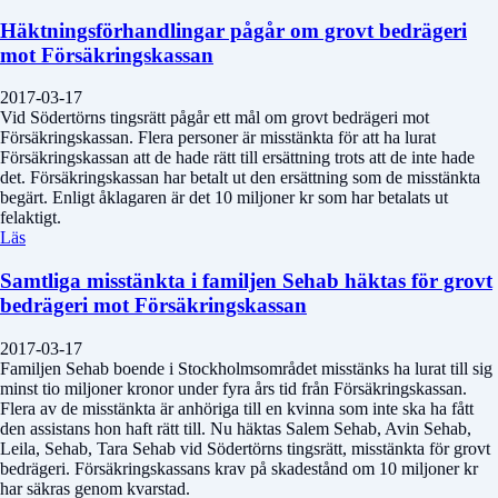
Häktningsförhandlingar pågår om grovt bedrägeri
mot Försäkringskassan
2017-03-17
Vid Södertörns tingsrätt pågår ett mål om grovt bedrägeri mot
Försäkringskassan. Flera personer är misstänkta för att ha lurat
Försäkringskassan att de hade rätt till ersättning trots att de inte hade
det. Försäkringskassan har betalt ut den ersättning som de misstänkta
begärt. Enligt åklagaren är det 10 miljoner kr som har betalats ut
felaktigt.
Läs
Samtliga misstänkta i familjen Sehab häktas för grovt
bedrägeri mot Försäkringskassan
2017-03-17
Familjen Sehab boende i Stockholmsområdet misstänks ha lurat till sig
minst tio miljoner kronor under fyra års tid från Försäkringskassan.
Flera av de misstänkta är anhöriga till en kvinna som inte ska ha fått
den assistans hon haft rätt till. Nu häktas Salem Sehab, Avin Sehab,
Leila, Sehab, Tara Sehab vid Södertörns tingsrätt, misstänkta för grovt
bedrägeri. Försäkringskassans krav på skadestånd om 10 miljoner kr
har säkras genom kvarstad.