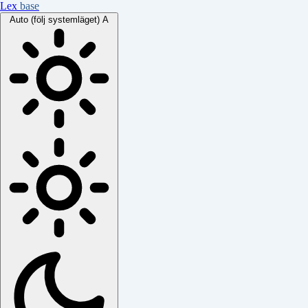
Lex
base
Auto (följ systemläget)
A