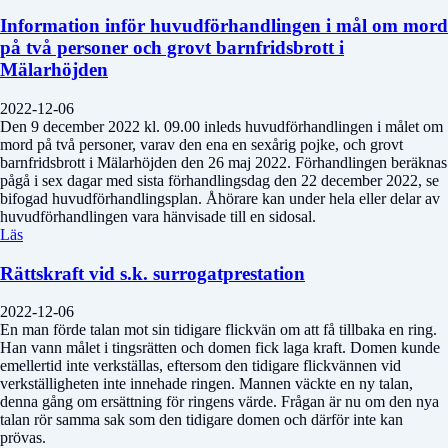
Information inför huvudförhandlingen i mål om mord
på två personer och grovt barnfridsbrott i
Mälarhöjden
2022-12-06
Den 9 december 2022 kl. 09.00 inleds huvudförhandlingen i målet om
mord på två personer, varav den ena en sexårig pojke, och grovt
barnfridsbrott i Mälarhöjden den 26 maj 2022. Förhandlingen beräknas
pågå i sex dagar med sista förhandlingsdag den 22 december 2022, se
bifogad huvudförhandlingsplan. Åhörare kan under hela eller delar av
huvudförhandlingen vara hänvisade till en sidosal.
Läs
Rättskraft vid s.k. surrogatprestation
2022-12-06
En man förde talan mot sin tidigare flickvän om att få tillbaka en ring.
Han vann målet i tingsrätten och domen fick laga kraft. Domen kunde
emellertid inte verkställas, eftersom den tidigare flickvännen vid
verkställigheten inte innehade ringen. Mannen väckte en ny talan,
denna gång om ersättning för ringens värde. Frågan är nu om den nya
talan rör samma sak som den tidigare domen och därför inte kan
prövas.