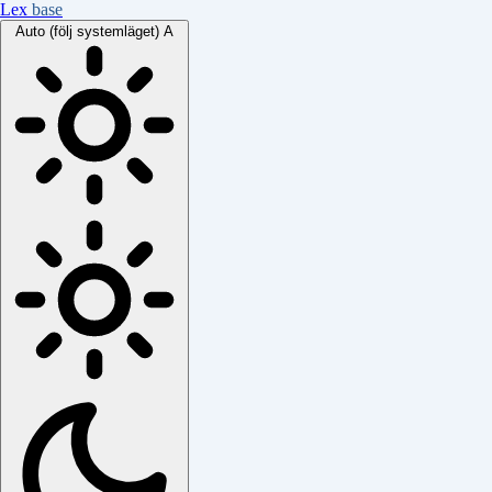
Lex
base
Auto (följ systemläget)
A