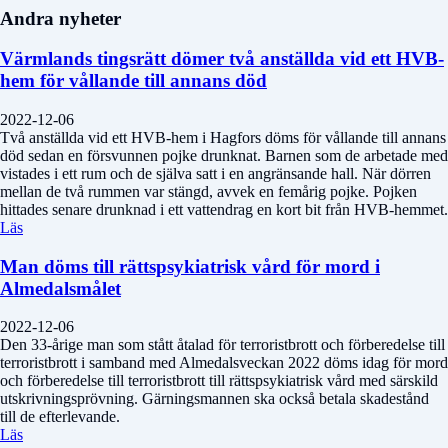
Andra nyheter
Värmlands tingsrätt dömer två anställda vid ett HVB-
hem för vållande till annans död
2022-12-06
Två anställda vid ett HVB-hem i Hagfors döms för vållande till annans
död sedan en försvunnen pojke drunknat. Barnen som de arbetade med
vistades i ett rum och de själva satt i en angränsande hall. När dörren
mellan de två rummen var stängd, avvek en femårig pojke. Pojken
hittades senare drunknad i ett vattendrag en kort bit från HVB-hemmet.
Läs
Man döms till rättspsykiatrisk vård för mord i
Almedalsmålet
2022-12-06
Den 33-årige man som stått åtalad för terroristbrott och förberedelse till
terroristbrott i samband med Almedalsveckan 2022 döms idag för mord
och förberedelse till terroristbrott till rättspsykiatrisk vård med särskild
utskrivningsprövning. Gärningsmannen ska också betala skadestånd
till de efterlevande.
Läs