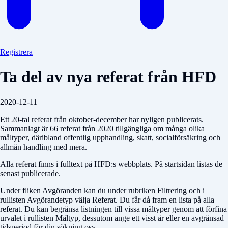
Registrera
Ta del av nya referat från HFD
2020-12-11
Ett 20-tal referat från oktober-december har nyligen publicerats.
Sammanlagt är 66 referat från 2020 tillgängliga om många olika
måltyper, däribland offentlig upphandling, skatt, socialförsäkring och
allmän handling med mera.
Alla referat finns i fulltext på HFD:s webbplats. På startsidan listas de
senast publicerade.
Under fliken Avgöranden kan du under rubriken Filtrering och i
rullisten Avgörandetyp välja Referat. Du får då fram en lista på alla
referat. Du kan begränsa listningen till vissa måltyper genom att förfina
urvalet i rullisten Måltyp, dessutom ange ett visst år eller en avgränsad
tidsperiod för din sökning osv.