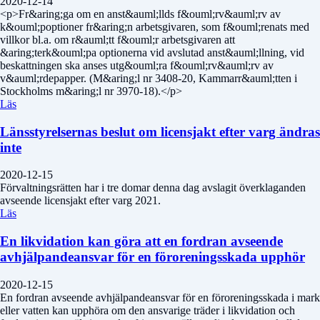
2020-12-14
<p>Fr&aring;ga om en anst&auml;llds f&ouml;rv&auml;rv av
k&ouml;poptioner fr&aring;n arbetsgivaren, som f&ouml;renats med
villkor bl.a. om r&auml;tt f&ouml;r arbetsgivaren att
&aring;terk&ouml;pa optionerna vid avslutad anst&auml;llning, vid
beskattningen ska anses utg&ouml;ra f&ouml;rv&auml;rv av
v&auml;rdepapper. (M&aring;l nr 3408-20, Kammarr&auml;tten i
Stockholms m&aring;l nr 3970-18).</p>
Läs
Länsstyrelsernas beslut om licensjakt efter varg ändras
inte
2020-12-15
Förvaltningsrätten har i tre domar denna dag avslagit överklaganden
avseende licensjakt efter varg 2021.
Läs
En likvidation kan göra att en fordran avseende
avhjälpandeansvar för en föroreningsskada upphör
2020-12-15
En fordran avseende avhjälpandeansvar för en föroreningsskada i mark
eller vatten kan upphöra om den ansvarige träder i likvidation och