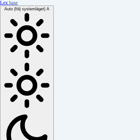
Lex
base
Auto (följ systemläget)
A