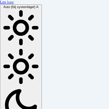
Lex
base
Auto (följ systemläget)
A