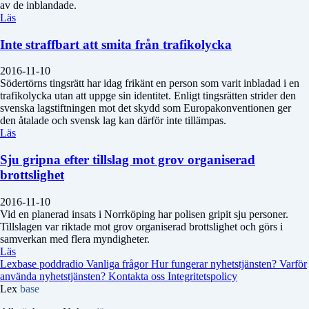
av de inblandade.
Läs
Inte straffbart att smita från trafikolycka
2016-11-10
Södertörns tingsrätt har idag frikänt en person som varit inbladad i en
trafikolycka utan att uppge sin identitet. Enligt tingsrätten strider den
svenska lagstiftningen mot det skydd som Europakonventionen ger
den åtalade och svensk lag kan därför inte tillämpas.
Läs
Sju gripna efter tillslag mot grov organiserad
brottslighet
2016-11-10
Vid en planerad insats i Norrköping har polisen gripit sju personer.
Tillslagen var riktade mot grov organiserad brottslighet och görs i
samverkan med flera myndigheter.
Läs
Lexbase poddradio
Vanliga frågor
Hur fungerar nyhetstjänsten?
Varför
använda nyhetstjänsten?
Kontakta oss
Integritetspolicy
Lex
base