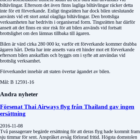
biltävlingar. Eftersom det även finns lagliga biltävlingar räcker detta
inte för ett förverkande. Enligt tingsrätten har dock bilen uteslutande
använts vid ett stort antal olagliga biltävlingar. Den brottsliga
verksamheten har bedrivits i organiserad form. Tingsrätten har därför
ansett att det finns en stor risk för att bilen används vid fortsatt
brottslighet om den lämnas tillbaka till ägaren.
Bilen är värd cirka 280 000 kr, varför ett förverkande kommer drabba
ägaren hårt. Detta har inte ansetts vara ett hinder mot ett förverkande
eftersom bilen anskaffats och byggts om i syfte att användas vid
brottslig verksamhet.
Förverkandet innebär att staten övertar ägandet av bilen.
Mål: B 12591-16
Andra nyheter
Försenat Thai Airways flyg från Thailand gav ingen
ersättning
2016-11-08
Två passagerare begärde ersättning för att deras flyg hade kommit fram
sju timmar för sent. Anspråket avsåg förlorad fritid. Högsta domstolen