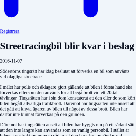
Registrera
Streetracingbil blir kvar i beslag
2016-11-07
Södertörns tingsrätt har idag beslutat att förverka en bil som använts
vid olagliga streetrace.
I målet har polis och åklagare gjort gällande att bilen i första hand ska
förverkas eftersom den använts för att begå brott vid ett 20-tal
tävlingar. Tingsrätten har i sin dom konstaterat att den eller de som kört
bilen begått allvarliga trafikbrott. Däremot har tingsrätten inte ansett att
det gått att knyta ägaren av bilen till något av dessa brott. Bilen har
därför inte kunnat förverkas på den grunden.
Däremot har tingsrätten ansett att bilen har byggts om på ett sådant sätt
att den inte längre kan användas som en vanlig personbil. I stället är
bilens konstruktion numera sådan att den bara kan användas vid