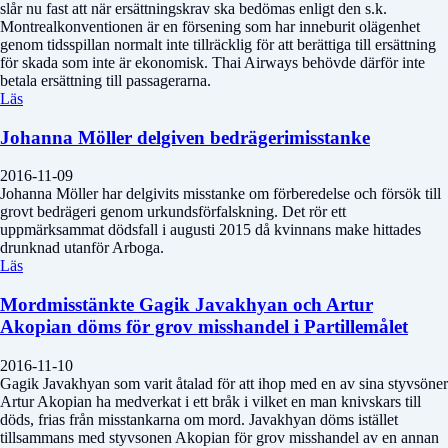
slår nu fast att när ersättningskrav ska bedömas enligt den s.k.
Montrealkonventionen är en försening som har inneburit olägenhet
genom tidsspillan normalt inte tillräcklig för att berättiga till ersättning
för skada som inte är ekonomisk. Thai Airways behövde därför inte
betala ersättning till passagerarna.
Läs
Johanna Möller delgiven bedrägerimisstanke
2016-11-09
Johanna Möller har delgivits misstanke om förberedelse och försök till
grovt bedrägeri genom urkundsförfalskning. Det rör ett
uppmärksammat dödsfall i augusti 2015 då kvinnans make hittades
drunknad utanför Arboga.
Läs
Mordmisstänkte Gagik Javakhyan och Artur
Akopian döms för grov misshandel i Partillemålet
2016-11-10
Gagik Javakhyan som varit åtalad för att ihop med en av sina styvsöner
Artur Akopian ha medverkat i ett bråk i vilket en man knivskars till
döds, frias från misstankarna om mord. Javakhyan döms istället
tillsammans med styvsonen Akopian för grov misshandel av en annan