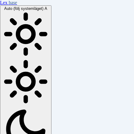
Lex
base
Auto (följ systemläget)
A