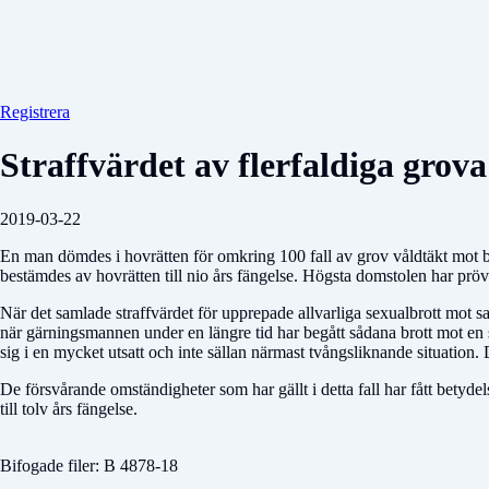
Registrera
Straffvärdet av flerfaldiga grova
2019-03-22
En man dömdes i hovrätten för omkring 100 fall av grov våldtäkt mot b
bestämdes av hovrätten till nio års fängelse. Högsta domstolen har prö
När det samlade straffvärdet för upprepade allvarliga sexualbrott mot
när gärningsmannen under en längre tid har begått sådana brott mot en s
sig i en mycket utsatt och inte sällan närmast tvångsliknande situation.
De försvårande omständigheter som har gällt i detta fall har fått betyd
till tolv års fängelse.
Bifogade filer: B 4878-18