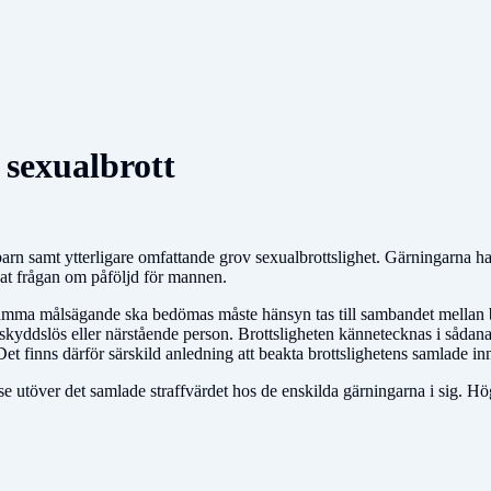
 sexualbrott
arn samt ytterligare omfattande grov sexualbrottslighet. Gärningarna 
vat frågan om påföljd för mannen.
 samma målsägande ska bedömas måste hänsyn tas till sambandet mellan b
kyddslös eller närstående person. Brottsligheten kännetecknas i sådana f
 Det finns därför särskild anledning att beakta brottslighetens samlade i
else utöver det samlade straffvärdet hos de enskilda gärningarna i sig. 