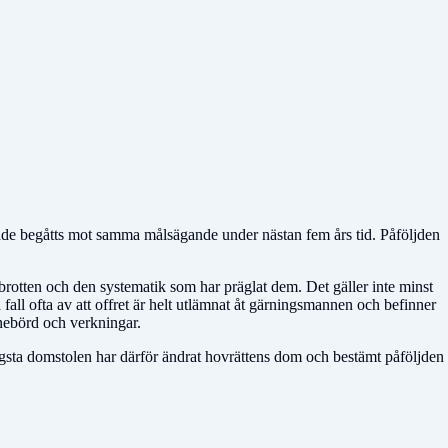
hade begåtts mot samma målsägande under nästan fem års tid. Påföljden
rotten och den systematik som har präglat dem. Det gäller inte minst
all ofta av att offret är helt utlämnat åt gärningsmannen och befinner
nnebörd och verkningar.
Högsta domstolen har därför ändrat hovrättens dom och bestämt påföljden