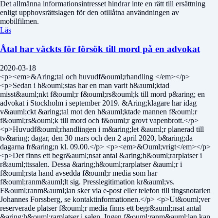
Det allmänna informationsintresset hindrar inte en rätt till ersättning
enligt upphovsrättslagen för den otillåtna användningen av
mobilfilmen.
Läs
Åtal har väckts för försök till mord på en advokat
2020-03-18
<p><em>&Aring;tal och huvudf&ouml;rhandling </em></p>
<p>Sedan i h&ouml;stas har en man varit h&auml;ktad
misst&auml;nkt f&ouml;r f&ouml;rs&ouml;k till mord p&aring; en
advokat i Stockholm i september 2019. &Aring;klagare har idag
v&auml;ckt &aring;tal mot den h&auml;ktade mannen f&ouml;r
f&ouml;rs&ouml;k till mord och f&ouml;r grovt vapenbrott.</p>
<p>Huvudf&ouml;rhandlingen i m&aring;let &auml;r planerad till
tv&aring; dagar, den 30 mars och den 2 april 2020, b&aring;da
dagarna fr&aring;n kl. 09.00.</p> <p><em>&Ouml;vrigt</em></p>
<p>Det finns ett begr&auml;nsat antal &aring;h&ouml;rarplatser i
r&auml;ttssalen. Dessa &aring;h&ouml;rarplatser &auml;r i
f&ouml;rsta hand avsedda f&ouml;r media som har
f&ouml;ranm&auml;lt sig. Presslegitimation kr&auml;vs.
F&ouml;ranm&auml;lan sker via e-post eller telefon till tingsnotarien
Johannes Forssberg, se kontaktinformationen.</p> <p>Ut&ouml;ver
reserverade platser f&ouml;r media finns ett begr&auml;nsat antal
&aring;h&ouml;rarplatser i salen. Ingen f&ouml;ranm&auml;lan kan