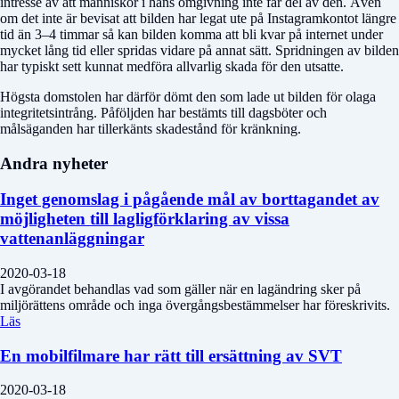
intresse av att människor i hans omgivning inte får del av den. Även
om det inte är bevisat att bilden har legat ute på Instagramkontot längre
tid än 3–4 timmar så kan bilden komma att bli kvar på internet under
mycket lång tid eller spridas vidare på annat sätt. Spridningen av bilden
har typiskt sett kunnat medföra allvarlig skada för den utsatte.
Högsta domstolen har därför dömt den som lade ut bilden för olaga
integritetsintrång. Påföljden har bestämts till dagsböter och
målsäganden har tillerkänts skadestånd för kränkning.
Andra nyheter
Inget genomslag i pågående mål av borttagandet av
möjligheten till lagligförklaring av vissa
vattenanläggningar
2020-03-18
I avgörandet behandlas vad som gäller när en lagändring sker på
miljörättens område och inga övergångsbestämmelser har föreskrivits.
Läs
En mobilfilmare har rätt till ersättning av SVT
2020-03-18