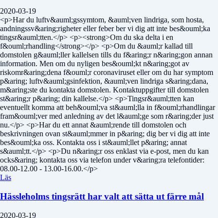
2020-03-19
<p>Har du luftv&auml;gssymtom, &auml;ven lindriga, som hosta,
andningssv&aring;righeter eller feber ber vi dig att inte bes&ouml;ka
tingsr&auml;tten.</p> <p><strong>Om du ska delta i en
f&ouml;rhandling</strong></p> <p>Om du &auml;r kallad till
domstolen g&auml;ller kallelsen tills du f&aring;r n&aring;gon annan
information. Men om du nyligen bes&ouml;kt n&aring;got av
riskomr&aring;dena f&ouml;r coronaviruset eller om du har symptom
p&aring; luftv&auml;gsinfektion, &auml;ven lindriga s&aring;dana,
m&aring;ste du kontakta domstolen. Kontaktuppgifter till domstolen
st&aring;r p&aring; din kallelse.</p> <p>Tingsr&auml;tten kan
eventuellt komma att beh&ouml;va st&auml;lla in f&ouml;rhandlingar
fram&ouml;ver med anledning av det l&auml;ge som r&aring;der just
nu.</p> <p>Har du ett annat &auml;rende till domstolen och
beskrivningen ovan st&auml;mmer in p&aring; dig ber vi dig att inte
bes&ouml;ka oss. Kontakta oss i st&auml;llet p&aring; annat
s&auml;tt.</p> <p>Du n&aring;r oss enklast via e-post, men du kan
ocks&aring; kontakta oss via telefon under v&aring;ra telefontider:
08.00-12.00 - 13.00-16.00.</p>
Läs
Hässleholms tingsrätt har valt att sätta ut färre mål
2020-03-19