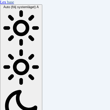
Lex
base
Auto (följ systemläget)
A