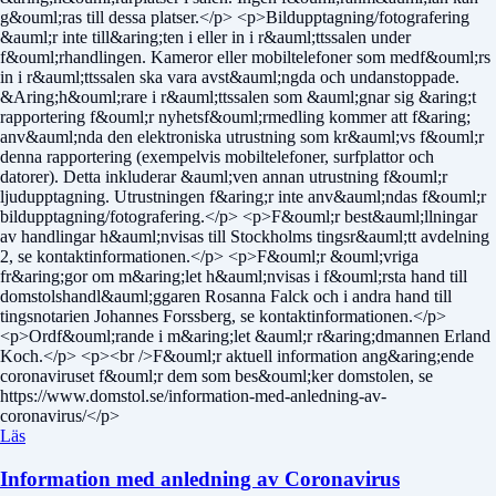
g&ouml;ras till dessa platser.</p> <p>Bildupptagning/fotografering
&auml;r inte till&aring;ten i eller in i r&auml;ttssalen under
f&ouml;rhandlingen. Kameror eller mobiltelefoner som medf&ouml;rs
in i r&auml;ttssalen ska vara avst&auml;ngda och undanstoppade.
&Aring;h&ouml;rare i r&auml;ttssalen som &auml;gnar sig &aring;t
rapportering f&ouml;r nyhetsf&ouml;rmedling kommer att f&aring;
anv&auml;nda den elektroniska utrustning som kr&auml;vs f&ouml;r
denna rapportering (exempelvis mobiltelefoner, surfplattor och
datorer). Detta inkluderar &auml;ven annan utrustning f&ouml;r
ljudupptagning. Utrustningen f&aring;r inte anv&auml;ndas f&ouml;r
bildupptagning/fotografering.</p> <p>F&ouml;r best&auml;llningar
av handlingar h&auml;nvisas till Stockholms tingsr&auml;tt avdelning
2, se kontaktinformationen.</p> <p>F&ouml;r &ouml;vriga
fr&aring;gor om m&aring;let h&auml;nvisas i f&ouml;rsta hand till
domstolshandl&auml;ggaren Rosanna Falck och i andra hand till
tingsnotarien Johannes Forssberg, se kontaktinformationen.</p>
<p>Ordf&ouml;rande i m&aring;let &auml;r r&aring;dmannen Erland
Koch.</p> <p><br />F&ouml;r aktuell information ang&aring;ende
coronaviruset f&ouml;r dem som bes&ouml;ker domstolen, se
https://www.domstol.se/information-med-anledning-av-
coronavirus/</p>
Läs
Information med anledning av Coronavirus