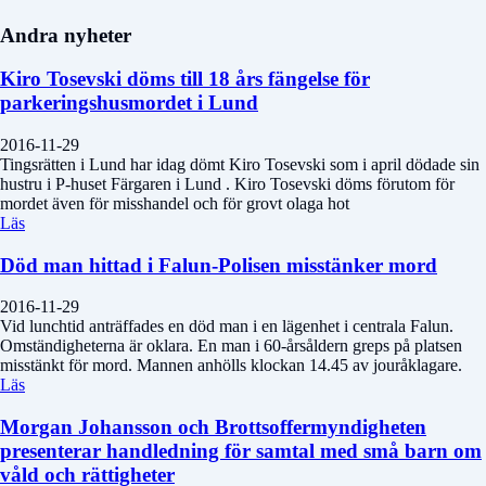
Andra nyheter
Kiro Tosevski döms till 18 års fängelse för
parkeringshusmordet i Lund
2016-11-29
Tingsrätten i Lund har idag dömt Kiro Tosevski som i april dödade sin
hustru i P-huset Färgaren i Lund . Kiro Tosevski döms förutom för
mordet även för misshandel och för grovt olaga hot
Läs
Död man hittad i Falun-Polisen misstänker mord
2016-11-29
Vid lunchtid anträffades en död man i en lägenhet i centrala Falun.
Omständigheterna är oklara. En man i 60-årsåldern greps på platsen
misstänkt för mord. Mannen anhölls klockan 14.45 av jouråklagare.
Läs
Morgan Johansson och Brottsoffermyndigheten
presenterar handledning för samtal med små barn om
våld och rättigheter