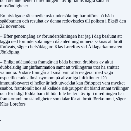
och det inte heller i utredningen i övrigt fanns några sådana
omständigheter.
En utvidgade rättsmedicinsk undersökning har utförts på båda
spädbarnen och resultat av denna redovisades till polisen i Eksjö den
22 november.
– Efter genomgång av förundersökningen har jag i dag beslutat att
lägga ned förundersökningen då anledning numera saknas att brott
förövats, säger chefsåklagare Klas Lorefors vid Åklagarkammaren i
Jönköping.
– Enligt utlåtandena framgår att båda barnen drabbats av akut
dubbelsidig lunginflammation samt att tvillingarna tros ha smittat
varandra. Vidare framgår att små barn ofta reagerar med vaga
ospecificerade allmänsymtom på allvarliga infektioner. Då
immunförsvaret ej heller är helt utvecklat kan förloppet vara mycket
snabbt, framförallt hos så kallade riskgrupper dit bland annat tvillingar
och för tidigt födda barn tillhör. Inte heller i övrigt i utredningen har
framkommit omständigheter som talar för att brott förekommit, säger
Klas Lorefors.
.