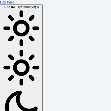
Lex
base
Auto (följ systemläget)
A