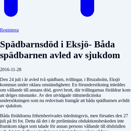
Registrera
Spädbarnsdöd i Eksjö- Båda
spädbarnen avled av sjukdom
2016-11-28
Den 24 juli i år avled två spädbarn, tvillingar, i Bruzaholm, Eksjö
kommun under oklara omständigheter. En förundersökning inleddes
om vållande till annans död, grovt brott, där tvillingarnas föräldrar kom
att delges misstanke. Av den utvidgade rättsmedicinska
undersökningen som nu redovisats framgår att båda spädbarnen avlidit
av sjukdom.
Båda föräldrarna frihetsberövades inledningsvis, men försattes den 27
juli på fri fot. Detta då det i de preliminära obduktionsbeskeden inte
framkom något som talade för annan persons vållande till dödsfallen