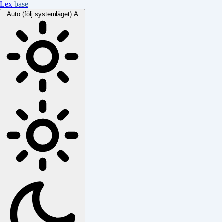
Lex
base
Auto (följ systemläget)
A