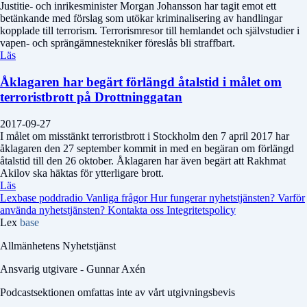
Justitie- och inrikesminister Morgan Johansson har tagit emot ett
betänkande med förslag som utökar kriminalisering av handlingar
kopplade till terrorism. Terrorismresor till hemlandet och självstudier i
vapen- och sprängämnestekniker föreslås bli straffbart.
Läs
Åklagaren har begärt förlängd åtalstid i målet om
terroristbrott på Drottninggatan
2017-09-27
I målet om misstänkt terroristbrott i Stockholm den 7 april 2017 har
åklagaren den 27 september kommit in med en begäran om förlängd
åtalstid till den 26 oktober. Åklagaren har även begärt att Rakhmat
Akilov ska häktas för ytterligare brott.
Läs
Lexbase poddradio
Vanliga frågor
Hur fungerar nyhetstjänsten?
Varför
använda nyhetstjänsten?
Kontakta oss
Integritetspolicy
Lex
base
Allmänhetens Nyhetstjänst
Ansvarig utgivare - Gunnar Axén
Podcastsektionen omfattas inte av vårt utgivningsbevis