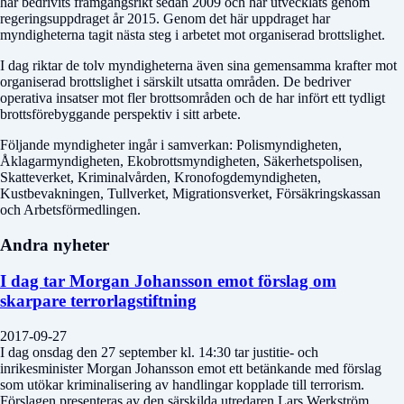
har bedrivits framgångsrikt sedan 2009 och har utvecklats genom
regeringsuppdraget år 2015. Genom det här uppdraget har
myndigheterna tagit nästa steg i arbetet mot organiserad brottslighet.
I dag riktar de tolv myndigheterna även sina gemensamma krafter mot
organiserad brottslighet i särskilt utsatta områden. De bedriver
operativa insatser mot fler brottsområden och de har infört ett tydligt
brottsförebyggande perspektiv i sitt arbete.
Följande myndigheter ingår i samverkan: Polismyndigheten,
Åklagarmyndigheten, Ekobrottsmyndigheten, Säkerhetspolisen,
Skatteverket, Kriminalvården, Kronofogdemyndigheten,
Kustbevakningen, Tullverket, Migrationsverket, Försäkringskassan
och Arbetsförmedlingen.
Andra nyheter
I dag tar Morgan Johansson emot förslag om
skarpare terrorlagstiftning
2017-09-27
I dag onsdag den 27 september kl. 14:30 tar justitie- och
inrikesminister Morgan Johansson emot ett betänkande med förslag
som utökar kriminalisering av handlingar kopplade till terrorism.
Förslagen presenteras av den särskilda utredaren Lars Werkström,