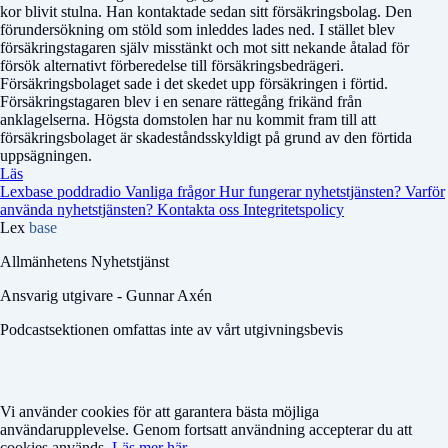
kor blivit stulna. Han kontaktade sedan sitt försäkringsbolag. Den
förundersökning om stöld som inleddes lades ned. I stället blev
försäkringstagaren själv misstänkt och mot sitt nekande åtalad för
försök alternativt förberedelse till försäkringsbedrägeri.
Försäkringsbolaget sade i det skedet upp försäkringen i förtid.
Försäkringstagaren blev i en senare rättegång frikänd från
anklagelserna. Högsta domstolen har nu kommit fram till att
försäkringsbolaget är skadeståndsskyldigt på grund av den förtida
uppsägningen.
Läs
Lexbase poddradio
Vanliga frågor
Hur fungerar nyhetstjänsten?
Varför
använda nyhetstjänsten?
Kontakta oss
Integritetspolicy
Lex
base
Allmänhetens Nyhetstjänst
Ansvarig utgivare - Gunnar Axén
Podcastsektionen omfattas inte av vårt utgivningsbevis
Vi använder cookies för att garantera bästa möjliga
användarupplevelse. Genom fortsatt användning accepterar du att
cookies används.
Läs mer här.