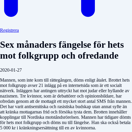
Registrera
Sex månaders fängelse för hets
mot folkgrupp och ofredande
2020-01-27
Mannen, som inte kom till rättegången, döms enligt åtalet. Brottet hets
mot folkgrupp avser 21 inlägg på en internetsida som är ett socialt
nätverk. Inläggen har antingen uttryckt hat mot judar eller hyllande av
nazismen. Tre kvinnor, som är debattörer och opinionsbildare, har
ofredats genom att de mottagit ett mycket stort antal SMS från mannen.
Det har varit antisemitiska och rasistiska budskap utan annat syfte än
att kränka mottagarnas frid och försöka tysta dem. Brotten innehåller
kopplingar till Nordiska motståndsrörelsen. Mannen har tidigare dömts
för hets mot folkgrupp och döms nu till fängelse. Han ska också betala
5 000 kr i kränkningsersättning till en av kvinnorna.