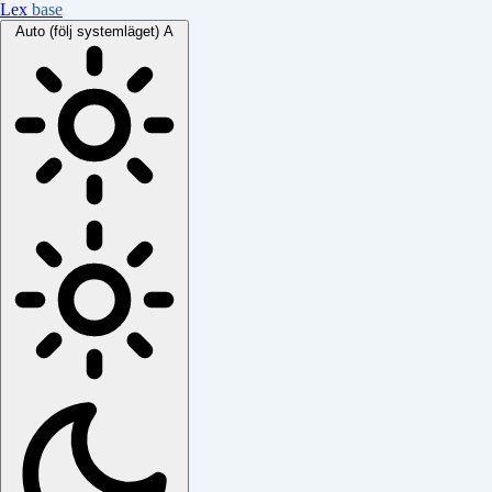
Lex
base
Auto (följ systemläget)
A