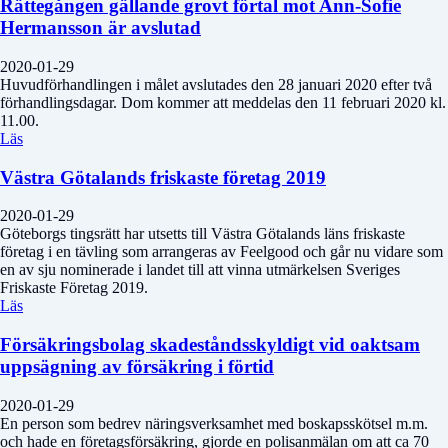
Rättegången gällande grovt förtal mot Ann-Sofie
Hermansson är avslutad
2020-01-29
Huvudförhandlingen i målet avslutades den 28 januari 2020 efter två
förhandlingsdagar. Dom kommer att meddelas den 11 februari 2020 kl.
11.00.
Läs
Västra Götalands friskaste företag 2019
2020-01-29
Göteborgs tingsrätt har utsetts till Västra Götalands läns friskaste
företag i en tävling som arrangeras av Feelgood och går nu vidare som
en av sju nominerade i landet till att vinna utmärkelsen Sveriges
Friskaste Företag 2019.
Läs
Försäkringsbolag skadeståndsskyldigt vid oaktsam
uppsägning av försäkring i förtid
2020-01-29
En person som bedrev näringsverksamhet med boskapsskötsel m.m.
och hade en företagsförsäkring, gjorde en polisanmälan om att ca 70