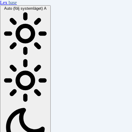
Lex
base
Auto (följ systemläget)
A