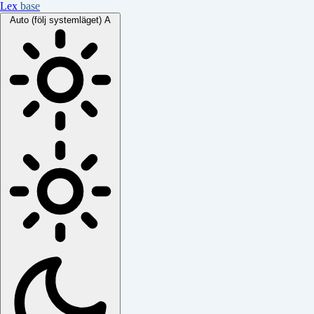
Lex
base
Auto (följ systemläget)
A