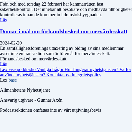
Från och med torsdag 22 februari har kammarrätten fast
säkerhetskontroll. Det innebär att besökare och medhavda tillhörigheter
kontrolleras innan de kommer in i domstolsbyggnaden.
Läs
Domar i mål om förhandsbesked om mervärdesskatt
2024-02-20
En samfällighetsförenings uttaxering av bidrag av sina medlemmar
avser inte en transaktion som är föremål för mervärdesskatt.
Förhandsbesked om mervärdesskatt.
Läs
Lexbase poddradio
Vanliga frågor
Hur fungerar nyhetstjänsten?
Varför
använda nyhetstjänsten?
Kontakta oss
Integritetspolicy
Lex
base
Allmänhetens Nyhetstjänst
Ansvarig utgivare - Gunnar Axén
Podcastsektionen omfattas inte av vårt utgivningsbevis