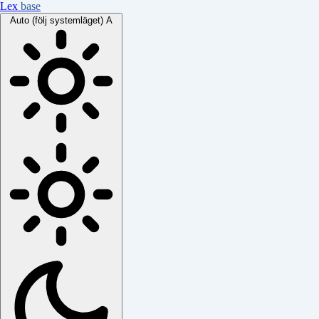
Lex
base
Auto (följ systemläget)
A