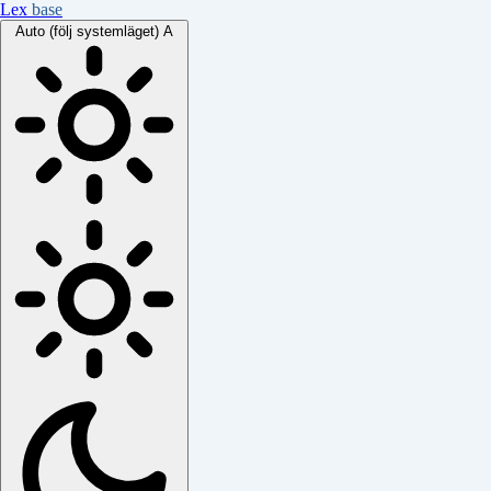
Lex
base
Auto (följ systemläget)
A