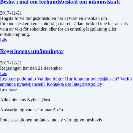
Beslut i mål om förhandsbesked om inkomstskatt
2017-12-21
Högsta förvaltningsdomstolen har avvisat en ansökan om
förhandsbesked i en skattefråga när ett sådant besked inte har ansetts
vara av vikt för sökanden eller för en enhetlig lagtolkning eller
rättstillämpning.
Läs
Regeringens utnämningar
2017-12-21
Regeringen har den 21 december
Läs
Lexbase poddradio
Vanliga frågor
Hur fungerar nyhetstjänsten?
Varför
använda nyhetstjänsten?
Kontakta oss
Integritetspolicy
Lex
base
Allmänhetens Nyhetstjänst
Ansvarig utgivare - Gunnar Axén
Podcastsektionen omfattas inte av vårt utgivningsbevis