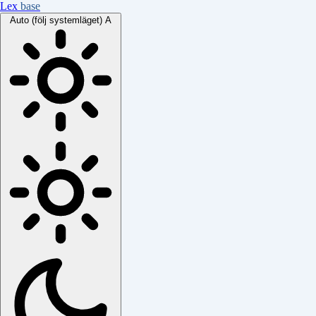
Lex
base
Auto (följ systemläget)
A