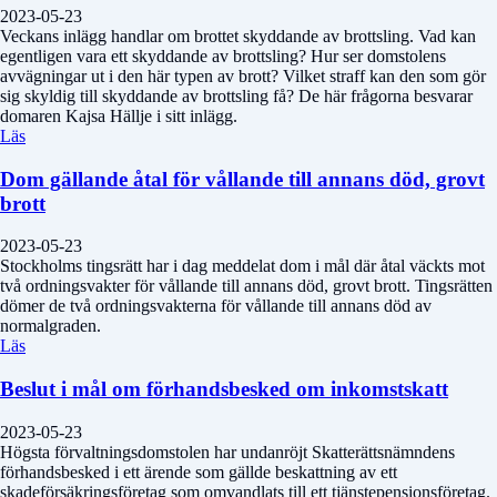
2023-05-23
Veckans inlägg handlar om brottet skyddande av brottsling. Vad kan
egentligen vara ett skyddande av brottsling? Hur ser domstolens
avvägningar ut i den här typen av brott? Vilket straff kan den som gör
sig skyldig till skyddande av brottsling få? De här frågorna besvarar
domaren Kajsa Hällje i sitt inlägg.
Läs
Dom gällande åtal för vållande till annans död, grovt
brott
2023-05-23
Stockholms tingsrätt har i dag meddelat dom i mål där åtal väckts mot
två ordningsvakter för vållande till annans död, grovt brott. Tingsrätten
dömer de två ordningsvakterna för vållande till annans död av
normalgraden.
Läs
Beslut i mål om förhandsbesked om inkomstskatt
2023-05-23
Högsta förvaltningsdomstolen har undanröjt Skatterättsnämndens
förhandsbesked i ett ärende som gällde beskattning av ett
skadeförsäkringsföretag som omvandlats till ett tjänstepensionsföretag.