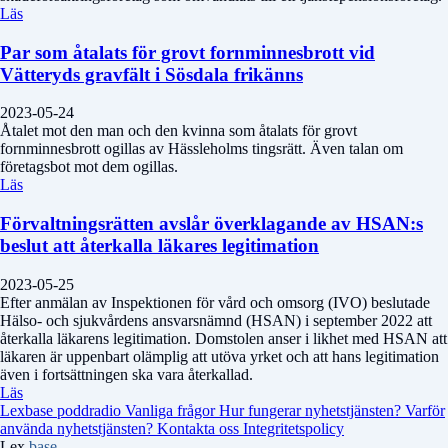
Läs
Par som åtalats för grovt fornminnesbrott vid
Vätteryds gravfält i Sösdala frikänns
2023-05-24
Åtalet mot den man och den kvinna som åtalats för grovt
fornminnesbrott ogillas av Hässleholms tingsrätt. Även talan om
företagsbot mot dem ogillas.
Läs
Förvaltningsrätten avslår överklagande av HSAN:s
beslut att återkalla läkares legitimation
2023-05-25
Efter anmälan av Inspektionen för vård och omsorg (IVO) beslutade
Hälso- och sjukvårdens ansvarsnämnd (HSAN) i september 2022 att
återkalla läkarens legitimation. Domstolen anser i likhet med HSAN att
läkaren är uppenbart olämplig att utöva yrket och att hans legitimation
även i fortsättningen ska vara återkallad.
Läs
Lexbase poddradio
Vanliga frågor
Hur fungerar nyhetstjänsten?
Varför
använda nyhetstjänsten?
Kontakta oss
Integritetspolicy
Lex
base