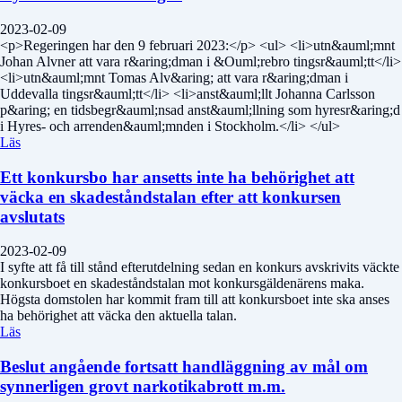
2023-02-09
<p>Regeringen har den 9 februari 2023:</p> <ul> <li>utn&auml;mnt
Johan Alvner att vara r&aring;dman i &Ouml;rebro tingsr&auml;tt</li>
<li>utn&auml;mnt Tomas Alv&aring; att vara r&aring;dman i
Uddevalla tingsr&auml;tt</li> <li>anst&auml;llt Johanna Carlsson
p&aring; en tidsbegr&auml;nsad anst&auml;llning som hyresr&aring;d
i Hyres- och arrenden&auml;mnden i Stockholm.</li> </ul>
Läs
Ett konkursbo har ansetts inte ha behörighet att
väcka en skadeståndstalan efter att konkursen
avslutats
2023-02-09
I syfte att få till stånd efterutdelning sedan en konkurs avskrivits väckte
konkursboet en skadeståndstalan mot konkursgäldenärens maka.
Högsta domstolen har kommit fram till att konkursboet inte ska anses
ha behörighet att väcka den aktuella talan.
Läs
Beslut angående fortsatt handläggning av mål om
synnerligen grovt narkotikabrott m.m.