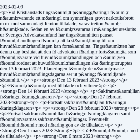
2023-02-09
<p>Vid Kristianstads tingsr&auml;tt p&aring;g&aring;r f&ouml;r
n&auml;rvarande ett m&aring;l om synnerligen grovt narkotikabrott
m.m. mot sammanlagt femton tilltalade, varav tretton &auml;r
h&auml;ktade. Sedan en av f&ouml;rsvararna i m&aring;let uteslutits
ur Sveriges Advokatsamfund har tingsr&auml;tten pausat
f&ouml;rhandlingen f&ouml;r att ta st&auml;llning till om
huvudf&ouml;rhandlingen kan forts&auml;tta. Tingsr&auml;tten har
denna dag beslutat att den fd advokaten f&aring;r forts&auml;tta som
f&ouml;rsvarare vid huvudf&ouml;rhandlingen och &auml;ven
f&ouml;rordnat att huvudf&ouml;rhandlingen ska &aring;terupptas
den 13 februari 2023. Planeringen f&ouml;r de n&auml;rmaste
huvudf&ouml;rhandlingsdagarna ser ut p&aring; f&ouml;ljande
s&auml;tt.</p> <p><strong>Den 13 februari 2023</strong></p>
<p>F&ouml;rh&ouml;r med tilltalade och vittnen</p> <p>
<strong>Den 14 februari 2023</strong></p> <p>Sakframst&auml;llan
fr&aring;n &aring;klagaren</p> <p><strong>Den 27 februari
2023</strong></p> <p>Fortsatt sakframst&auml;llan fr&aring;n
&aring;klagaren</p> <p><strong>Den 28 februari 2023</strong></p>
<p>Fortsatt sakframst&auml;llan fr&aring;n &aring;klagaren samt
f&ouml;rsvararnas sakframst&auml;llningar. Eventuellt
f&ouml;rh&ouml;r med n&aring;gon av de tilltalade.</p> <p>
<strong>Den 1 mars 2023</strong></p> <p>F&ouml;rh&ouml;r med
de tilltalade</p> <p><strong>Den 6 mars 2023</strong></p>