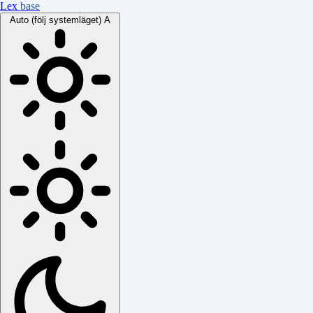
Lex
base
Auto (följ systemläget)
A