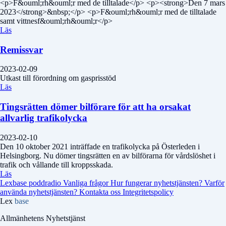
<p>F&ouml;rh&ouml;r med de tilltalade</p> <p><strong>Den 7 mars
2023</strong>&nbsp;</p> <p>F&ouml;rh&ouml;r med de tilltalade
samt vittnesf&ouml;rh&ouml;r</p>
Läs
Remissvar
2023-02-09
Utkast till förordning om gasprisstöd
Läs
Tingsrätten dömer bilförare för att ha orsakat
allvarlig trafikolycka
2023-02-10
Den 10 oktober 2021 inträffade en trafikolycka på Österleden i
Helsingborg. Nu dömer tingsrätten en av bilförarna för vårdslöshet i
trafik och vållande till kroppsskada.
Läs
Lexbase poddradio
Vanliga frågor
Hur fungerar nyhetstjänsten?
Varför
använda nyhetstjänsten?
Kontakta oss
Integritetspolicy
Lex
base
Allmänhetens Nyhetstjänst