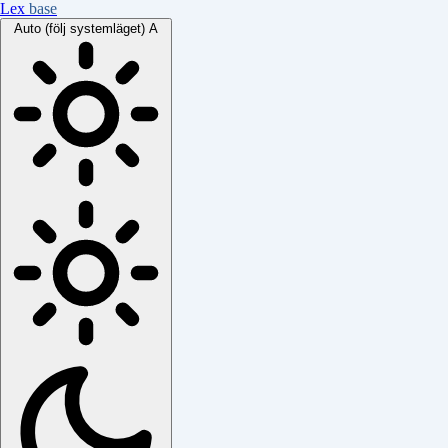
Lex
base
Auto (följ systemläget)
A