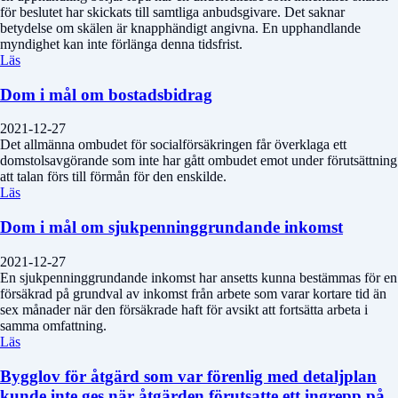
för beslutet har skickats till samtliga anbudsgivare. Det saknar
betydelse om skälen är knapphändigt angivna. En upphandlande
myndighet kan inte förlänga denna tidsfrist.
Läs
Dom i mål om bostadsbidrag
2021-12-27
Det allmänna ombudet för socialförsäkringen får överklaga ett
domstolsavgörande som inte har gått ombudet emot under förutsättning
att talan förs till förmån för den enskilde.
Läs
Dom i mål om sjukpenninggrundande inkomst
2021-12-27
En sjukpenninggrundande inkomst har ansetts kunna bestämmas för en
försäkrad på grundval av inkomst från arbete som varar kortare tid än
sex månader när den försäkrade haft för avsikt att fortsätta arbeta i
samma omfattning.
Läs
Bygglov för åtgärd som var förenlig med detaljplan
kunde inte ges när åtgärden förutsatte ett ingrepp på