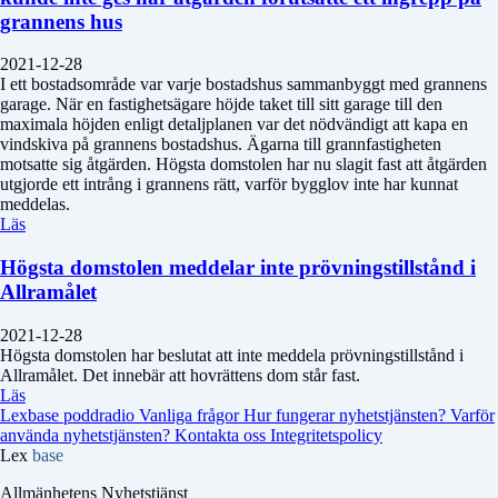
grannens hus
2021-12-28
I ett bostadsområde var varje bostadshus sammanbyggt med grannens
garage. När en fastighetsägare höjde taket till sitt garage till den
maximala höjden enligt detaljplanen var det nödvändigt att kapa en
vindskiva på grannens bostadshus. Ägarna till grannfastigheten
motsatte sig åtgärden. Högsta domstolen har nu slagit fast att åtgärden
utgjorde ett intrång i grannens rätt, varför bygglov inte har kunnat
meddelas.
Läs
Högsta domstolen meddelar inte prövningstillstånd i
Allramålet
2021-12-28
Högsta domstolen har beslutat att inte meddela prövningstillstånd i
Allramålet. Det innebär att hovrättens dom står fast.
Läs
Lexbase poddradio
Vanliga frågor
Hur fungerar nyhetstjänsten?
Varför
använda nyhetstjänsten?
Kontakta oss
Integritetspolicy
Lex
base
Allmänhetens Nyhetstjänst