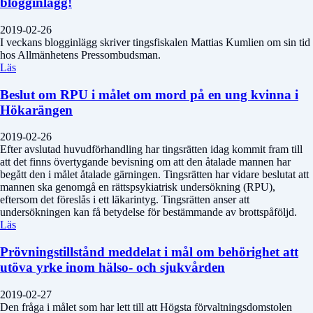
blogginlägg!
2019-02-26
I veckans blogginlägg skriver tingsfiskalen Mattias Kumlien om sin tid
hos Allmänhetens Pressombudsman.
Läs
Beslut om RPU i målet om mord på en ung kvinna i
Hökarängen
2019-02-26
Efter avslutad huvudförhandling har tingsrätten idag kommit fram till
att det finns övertygande bevisning om att den åtalade mannen har
begått den i målet åtalade gärningen. Tingsrätten har vidare beslutat att
mannen ska genomgå en rättspsykiatrisk undersökning (RPU),
eftersom det föreslås i ett läkarintyg. Tingsrätten anser att
undersökningen kan få betydelse för bestämmande av brottspåföljd.
Läs
Prövningstillstånd meddelat i mål om behörighet att
utöva yrke inom hälso- och sjukvården
2019-02-27
Den fråga i målet som har lett till att Högsta förvaltningsdomstolen