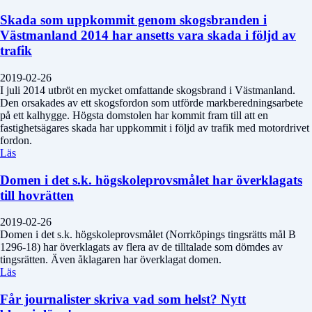
Skada som uppkommit genom skogsbranden i
Västmanland 2014 har ansetts vara skada i följd av
trafik
2019-02-26
I juli 2014 utbröt en mycket omfattande skogsbrand i Västmanland.
Den orsakades av ett skogsfordon som utförde markberedningsarbete
på ett kalhygge. Högsta domstolen har kommit fram till att en
fastighetsägares skada har uppkommit i följd av trafik med motordrivet
fordon.
Läs
Domen i det s.k. högskoleprovsmålet har överklagats
till hovrätten
2019-02-26
Domen i det s.k. högskoleprovsmålet (Norrköpings tingsrätts mål B
1296-18) har överklagats av flera av de tilltalade som dömdes av
tingsrätten. Även åklagaren har överklagat domen.
Läs
Får journalister skriva vad som helst? Nytt