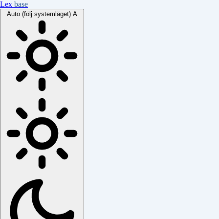
Lex
base
Auto (följ systemläget)
A