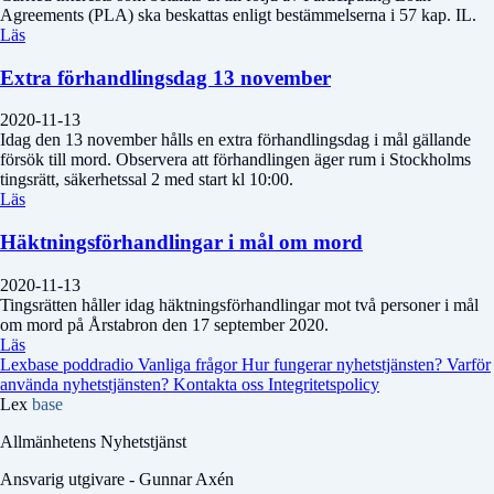
Agreements (PLA) ska beskattas enligt bestämmelserna i 57 kap. IL.
Läs
Extra förhandlingsdag 13 november
2020-11-13
Idag den 13 november hålls en extra förhandlingsdag i mål gällande
försök till mord. Observera att förhandlingen äger rum i Stockholms
tingsrätt, säkerhetssal 2 med start kl 10:00.
Läs
Häktningsförhandlingar i mål om mord
2020-11-13
Tingsrätten håller idag häktningsförhandlingar mot två personer i mål
om mord på Årstabron den 17 september 2020.
Läs
Lexbase poddradio
Vanliga frågor
Hur fungerar nyhetstjänsten?
Varför
använda nyhetstjänsten?
Kontakta oss
Integritetspolicy
Lex
base
Allmänhetens Nyhetstjänst
Ansvarig utgivare - Gunnar Axén