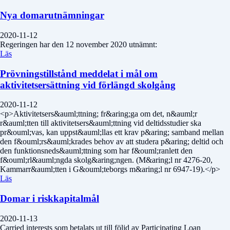
Nya domarutnämningar
2020-11-12
Regeringen har den 12 november 2020 utnämnt:
Läs
Prövningstillstånd meddelat i mål om
aktivitetsersättning vid förlängd skolgång
2020-11-12
<p>Aktivitetsers&auml;ttning; fr&aring;ga om det, n&auml;r
r&auml;tten till aktivitetsers&auml;ttning vid deltidsstudier ska
pr&ouml;vas, kan uppst&auml;llas ett krav p&aring; samband mellan
den f&ouml;rs&auml;krades behov av att studera p&aring; deltid och
den funktionsneds&auml;ttning som har f&ouml;ranlett den
f&ouml;rl&auml;ngda skolg&aring;ngen. (M&aring;l nr 4276-20,
Kammarr&auml;tten i G&ouml;teborgs m&aring;l nr 6947-19).</p>
Läs
Domar i riskkapitalmål
2020-11-13
Carried interests som betalats ut till följd av Participating Loan