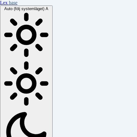
Lex
base
Auto (följ systemläget)
A