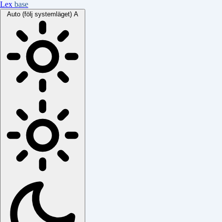
Lex
base
Auto (följ systemläget)
A