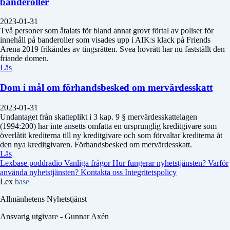
banderoller
2023-01-31
Två personer som åtalats för bland annat grovt förtal av poliser för
innehåll på banderoller som visades upp i AIK:s klack på Friends
Arena 2019 frikändes av tingsrätten. Svea hovrätt har nu fastställt den
friande domen.
Läs
Dom i mål om förhandsbesked om mervärdesskatt
2023-01-31
Undantaget från skatteplikt i 3 kap. 9 § mervärdesskattelagen
(1994:200) har inte ansetts omfatta en ursprunglig kreditgivare som
överlåtit krediterna till ny kreditgivare och som förvaltar krediterna åt
den nya kreditgivaren. Förhandsbesked om mervärdesskatt.
Läs
Lexbase poddradio
Vanliga frågor
Hur fungerar nyhetstjänsten?
Varför
använda nyhetstjänsten?
Kontakta oss
Integritetspolicy
Lex
base
Allmänhetens Nyhetstjänst
Ansvarig utgivare - Gunnar Axén