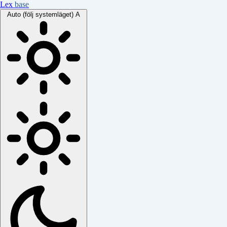
Lex
base
Auto (följ systemläget)
A