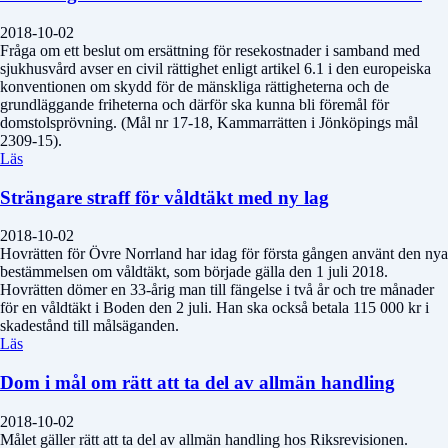
2018-10-02
Fråga om ett beslut om ersättning för resekostnader i samband med
sjukhusvård avser en civil rättighet enligt artikel 6.1 i den europeiska
konventionen om skydd för de mänskliga rättigheterna och de
grundläggande friheterna och därför ska kunna bli föremål för
domstolsprövning. (Mål nr 17-18, Kammarrätten i Jönköpings mål
2309-15).
Läs
Strängare straff för våldtäkt med ny lag
2018-10-02
Hovrätten för Övre Norrland har idag för första gången använt den nya
bestämmelsen om våldtäkt, som började gälla den 1 juli 2018.
Hovrätten dömer en 33-årig man till fängelse i två år och tre månader
för en våldtäkt i Boden den 2 juli. Han ska också betala 115 000 kr i
skadestånd till målsäganden.
Läs
Dom i mål om rätt att ta del av allmän handling
2018-10-02
Målet gäller rätt att ta del av allmän handling hos Riksrevisionen.