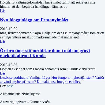
Högsta förvaltningsdomstolen har i målet funnit att sekretess inte
hindrar att den begärda handlingen lämnas ut.
Läs
Nytt blogginlägg om Fentanylmålet
2018-10-02
Idag skriver domaren Kajsa Hällje om det s.k. fentanylmålet som är ett
av tingsrättens mest uppmärksammade mål under året.
Läs
Örebro tingsrätt meddelar dom i mål om grovt
narkotikabrott i Kumla
2018-10-03
Domen avser det som i media benämnts som ”Kumla-nätverket”.
Läs
Lexbase poddradio
Vanliga frågor
Hur fungerar nyhetstjänsten?
Varför
använda nyhetstjänsten?
Kontakta oss
Integritetspolicy
Lex
base
Allmänhetens Nyhetstjänst
Ansvarig utgivare - Gunnar Axén