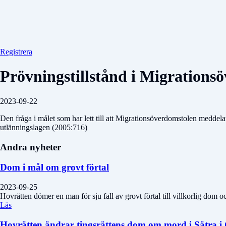
Registrera
Prövningstillstånd i Migrations
2023-09-22
Den fråga i målet som har lett till att Migrationsöverdomstolen meddela
utlänningslagen (2005:716)
Andra nyheter
Dom i mål om grovt förtal
2023-09-25
Hovrätten dömer en man för sju fall av grovt förtal till villkorlig dom o
Läs
Hovrätten ändrar tingsrättens dom om mord i Sätra i