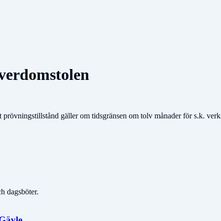
överdomstolen
t prövningstillstånd gäller om tidsgränsen om tolv månader för s.k. verk
ch dagsböter.
 Gävle