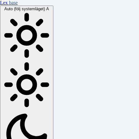
Lex
base
Auto (följ systemläget)
A