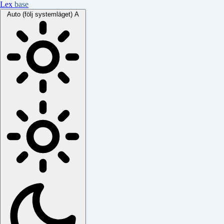
Lex
base
Auto (följ systemläget)
A