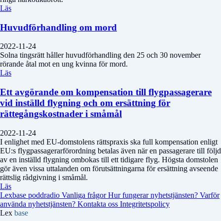
Läs
Huvudförhandling om mord
2022-11-24
Solna tingsrätt håller huvudförhandling den 25 och 30 november
rörande åtal mot en ung kvinna för mord.
Läs
Ett avgörande om kompensation till flygpassagerare
vid inställd flygning och om ersättning för
rättegångskostnader i småmål
2022-11-24
I enlighet med EU-domstolens rättspraxis ska full kompensation enligt
EU:s flygpassagerarförordning betalas även när en passagerare till följd
av en inställd flygning ombokas till ett tidigare flyg. Högsta domstolen
gör även vissa uttalanden om förutsättningarna för ersättning avseende
rättslig rådgivning i småmål.
Läs
Lexbase poddradio
Vanliga frågor
Hur fungerar nyhetstjänsten?
Varför
använda nyhetstjänsten?
Kontakta oss
Integritetspolicy
Lex
base