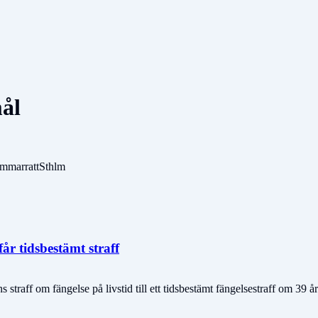
mål
mmarrattSthlm
år tidsbestämt straff
raff om fängelse på livstid till ett tidsbestämt fängelsestraff om 39 år