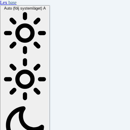
Lex
base
Auto (följ systemläget)
A