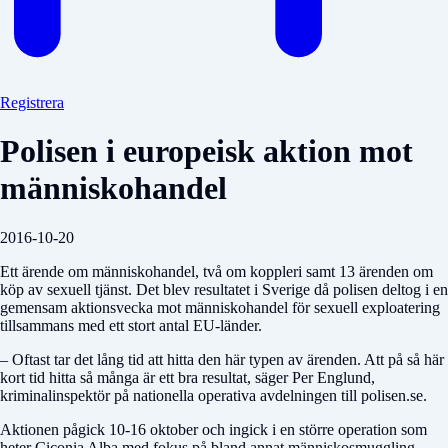
Registrera
Polisen i europeisk aktion mot
människohandel
2016-10-20
Ett ärende om människohandel, två om koppleri samt 13 ärenden om
köp av sexuell tjänst. Det blev resultatet i Sverige då polisen deltog i en
gemensam aktionsvecka mot människohandel för sexuell exploatering
tillsammans med ett stort antal EU-länder.
– Oftast tar det lång tid att hitta den här typen av ärenden. Att på så här
kort tid hitta så många är ett bra resultat, säger Per Englund,
kriminalinspektör på nationella operativa avdelningen till polisen.se.
Aktionen pågick 10-16 oktober och ingick i en större operation som
heter Ciconia Alba med fokus på bland annat människosmuggling,