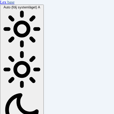
Lex
base
Auto (följ systemläget)
A