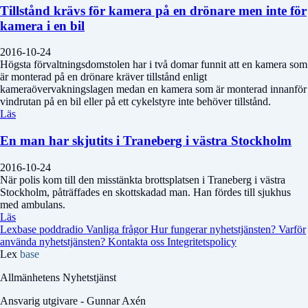
Tillstånd krävs för kamera på en drönare men inte för
kamera i en bil
2016-10-24
Högsta förvaltningsdomstolen har i två domar funnit att en kamera som
är monterad på en drönare kräver tillstånd enligt
kameraövervakningslagen medan en kamera som är monterad innanför
vindrutan på en bil eller på ett cykelstyre inte behöver tillstånd.
Läs
En man har skjutits i Traneberg i västra Stockholm
2016-10-24
När polis kom till den misstänkta brottsplatsen i Traneberg i västra
Stockholm, påträffades en skottskadad man. Han fördes till sjukhus
med ambulans.
Läs
Lexbase poddradio
Vanliga frågor
Hur fungerar nyhetstjänsten?
Varför
använda nyhetstjänsten?
Kontakta oss
Integritetspolicy
Lex
base
Allmänhetens Nyhetstjänst
Ansvarig utgivare - Gunnar Axén