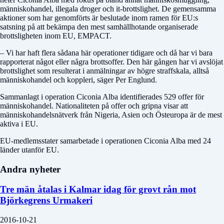
människohandel, illegala droger och it-brottslighet. De gemensamma
aktioner som har genomförts är beslutade inom ramen för EU:s
satsning på att bekämpa den mest samhällhotande organiserade
brottsligheten inom EU, EMPACT.
– Vi har haft flera sådana här operationer tidigare och då har vi bara
rapporterat något eller några brottsoffer. Den här gången har vi avslöjat
brottslighet som resulterat i anmälningar av högre straffskala, alltså
människohandel och koppleri, säger Per Englund.
Sammanlagt i operation Ciconia Alba identifierades 529 offer för
människohandel. Nationaliteten på offer och gripna visar att
människohandelsnätverk från Nigeria, Asien och Östeuropa är de mest
aktiva i EU.
EU-medlemsstater samarbetade i operationen Ciconia Alba med 24
länder utanför EU.
Andra nyheter
Tre män åtalas i Kalmar idag för grovt rån mot
Björkegrens Urmakeri
2016-10-21