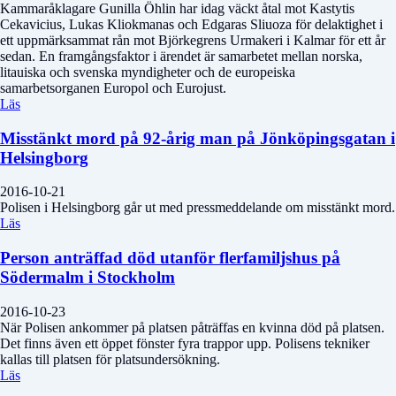
Kammaråklagare Gunilla Öhlin har idag väckt åtal mot Kastytis
Cekavicius, Lukas Kliokmanas och Edgaras Sliuoza för delaktighet i
ett uppmärksammat rån mot Björkegrens Urmakeri i Kalmar för ett år
sedan. En framgångsfaktor i ärendet är samarbetet mellan norska,
litauiska och svenska myndigheter och de europeiska
samarbetsorganen Europol och Eurojust.
Läs
Misstänkt mord på 92-årig man på Jönköpingsgatan i
Helsingborg
2016-10-21
Polisen i Helsingborg går ut med pressmeddelande om misstänkt mord.
Läs
Person anträffad död utanför flerfamiljshus på
Södermalm i Stockholm
2016-10-23
När Polisen ankommer på platsen påträffas en kvinna död på platsen.
Det finns även ett öppet fönster fyra trappor upp. Polisens tekniker
kallas till platsen för platsundersökning.
Läs