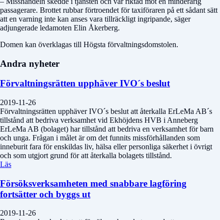
– Misshandeln skedde i tjänsten och var riktad mot en minderårig
passagerare. Brottet rubbar förtroendet för taxiföraren på ett sådant sätt
att en varning inte kan anses vara tillräckligt ingripande, säger
adjungerade ledamoten Elin Åkerberg.
Domen kan överklagas till Högsta förvaltningsdomstolen.
Andra nyheter
Förvaltningsrätten upphäver IVO´s beslut
2019-11-26
Förvaltningsrätten upphäver IVO´s beslut att återkalla ErLeMa AB´s
tillstånd att bedriva verksamhet vid Ekhöjdens HVB i Anneberg
ErLeMa AB (bolaget) har tillstånd att bedriva en verksamhet för barn
och unga. Frågan i målet är om det funnits missförhållanden som
inneburit fara för enskildas liv, hälsa eller personliga säkerhet i övrigt
och som utgjort grund för att återkalla bolagets tillstånd.
Läs
Försöksverksamheten med snabbare lagföring
fortsätter och byggs ut
2019-11-26