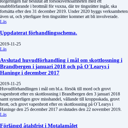
Regeringen har beslutat att försöksverksamheten med ett
snabbförfarande i brottmål för vuxna, där tre tingsrätter ingår, ska
fortsätta efter den 31 december 2019. Under 2020 byggs verksamheten
även ut, och ytterligare fem tingsrätter kommer att bli involverade.
Läs
Uppdaterat förhandlingsschema.
2019-11-25
Läs
Avslutad huvudförhandling i mål om skottlossning i
Brandbergen i januari 2018 och på O´Learys i
Haninge i december 2017
2019-11-25
Huvudförhandlingen i mål om bl.a. försök till mord och grovt
vapenbrott efter en skottlossning i Brandbergen den 3 januari 2018
samt synnerligen grov misshandel, vållande till kroppsskada, grovt
brott, och grovt vapenbrott efter en skottlossning på O´Learys i
Haninge den 25 december 2017 avslutades den 22 november 2019.
Läs
Förlängd åtalsfrist i Motalamålet