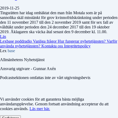
2019-11-25
Tingsrätten har idag omhäktat den man från Motala som är på
sannolika skäl misstänkt för grov kvinnofridskränkning under perioden
den 11 november 2017 till den 2 november 2019 samt för sex fall av
våldtäkt under perioden den 24 december 2017 till den 19 oktober
2019. Åklagaren ska väcka åtal senast den 9 december kl. 11.00.
Läs
Lexbase poddradio
Vanliga frågor
Hur fungerar nyhetstjänsten?
Varför
använda nyhetstjänsten?
Kontakta oss
Integritetspolicy
Lex
base
Allmänhetens Nyhetstjänst
Ansvarig utgivare - Gunnar Axén
Podcastsektionen omfattas inte av vårt utgivningsbevis
Vi använder cookies för att garantera bästa möjliga
användarupplevelse. Genom fortsatt användning accepterar du att
cookies används.
Läs mer här.