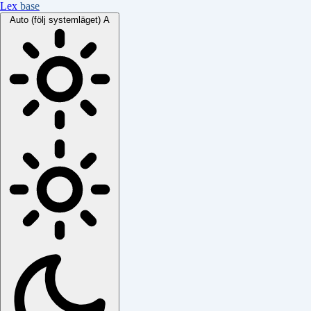
Lex
base
Auto (följ systemläget)
A