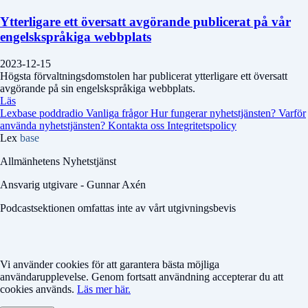
Ytterligare ett översatt avgörande publicerat på vår
engelskspråkiga webbplats
2023-12-15
Högsta förvaltningsdomstolen har publicerat ytterligare ett översatt
avgörande på sin engelskspråkiga webbplats.
Läs
Lexbase poddradio
Vanliga frågor
Hur fungerar nyhetstjänsten?
Varför
använda nyhetstjänsten?
Kontakta oss
Integritetspolicy
Lex
base
Allmänhetens Nyhetstjänst
Ansvarig utgivare - Gunnar Axén
Podcastsektionen omfattas inte av vårt utgivningsbevis
Vi använder cookies för att garantera bästa möjliga
användarupplevelse. Genom fortsatt användning accepterar du att
cookies används.
Läs mer här.