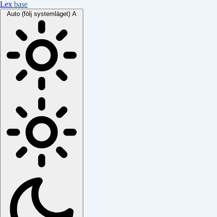
Lex
base
Auto (följ systemläget)
A