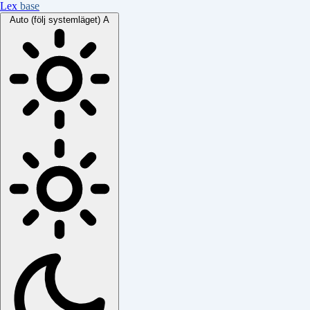
Lex
base
Auto (följ systemläget)
A