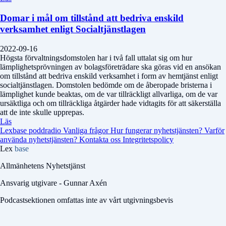
Domar i mål om tillstånd att bedriva enskild
verksamhet enligt Socialtjänstlagen
2022-09-16
Högsta förvaltningsdomstolen har i två fall uttalat sig om hur
lämplighetsprövningen av bolagsföreträdare ska göras vid en ansökan
om tillstånd att bedriva enskild verksamhet i form av hemtjänst enligt
socialtjänstlagen. Domstolen bedömde om de åberopade bristerna i
lämplighet kunde beaktas, om de var tillräckligt allvarliga, om de var
ursäktliga och om tillräckliga åtgärder hade vidtagits för att säkerställa
att de inte skulle upprepas.
Läs
Lexbase poddradio
Vanliga frågor
Hur fungerar nyhetstjänsten?
Varför
använda nyhetstjänsten?
Kontakta oss
Integritetspolicy
Lex
base
Allmänhetens Nyhetstjänst
Ansvarig utgivare - Gunnar Axén
Podcastsektionen omfattas inte av vårt utgivningsbevis