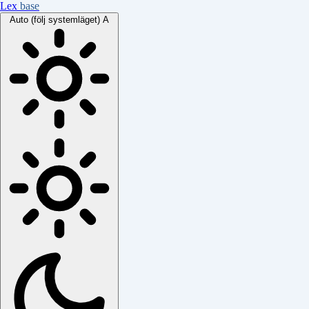
Lex
base
Auto (följ systemläget)
A