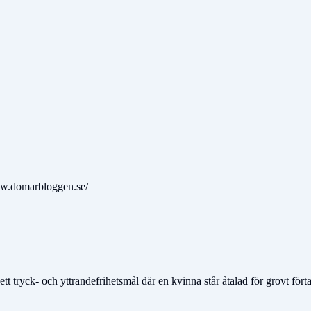
www.domarbloggen.se/
t tryck- och yttrandefrihetsmål där en kvinna står åtalad för grovt för