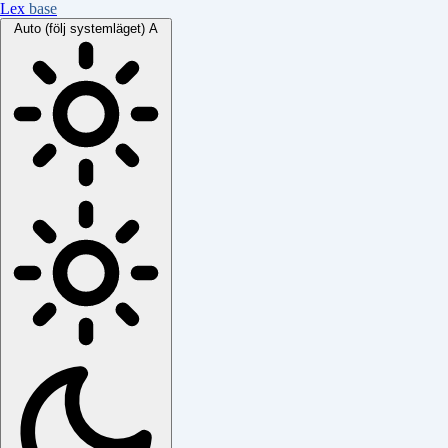
Lex
base
Auto (följ systemläget)
A