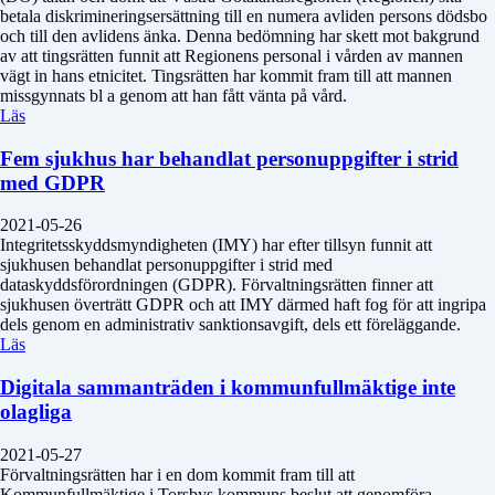
betala diskrimineringsersättning till en numera avliden persons dödsbo
och till den avlidens änka. Denna bedömning har skett mot bakgrund
av att tingsrätten funnit att Regionens personal i vården av mannen
vägt in hans etnicitet. Tingsrätten har kommit fram till att mannen
missgynnats bl a genom att han fått vänta på vård.
Läs
Fem sjukhus har behandlat personuppgifter i strid
med GDPR
2021-05-26
Integritetsskyddsmyndigheten (IMY) har efter tillsyn funnit att
sjukhusen behandlat personuppgifter i strid med
dataskyddsförordningen (GDPR). Förvaltningsrätten finner att
sjukhusen överträtt GDPR och att IMY därmed haft fog för att ingripa
dels genom en administrativ sanktionsavgift, dels ett föreläggande.
Läs
Digitala sammanträden i kommunfullmäktige inte
olagliga
2021-05-27
Förvaltningsrätten har i en dom kommit fram till att
Kommunfullmäktige i Torsbys kommuns beslut att genomföra