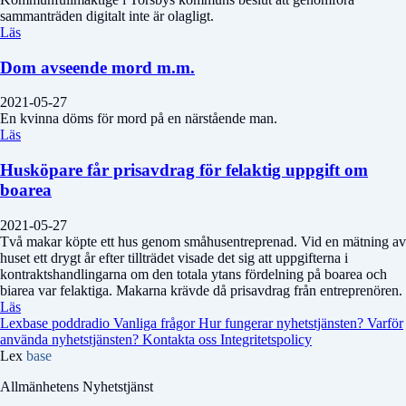
sammanträden digitalt inte är olagligt.
Läs
Dom avseende mord m.m.
2021-05-27
En kvinna döms för mord på en närstående man.
Läs
Husköpare får prisavdrag för felaktig uppgift om
boarea
2021-05-27
Två makar köpte ett hus genom småhusentreprenad. Vid en mätning av
huset ett drygt år efter tillträdet visade det sig att uppgifterna i
kontraktshandlingarna om den totala ytans fördelning på boarea och
biarea var felaktiga. Makarna krävde då prisavdrag från entreprenören.
Läs
Lexbase poddradio
Vanliga frågor
Hur fungerar nyhetstjänsten?
Varför
använda nyhetstjänsten?
Kontakta oss
Integritetspolicy
Lex
base
Allmänhetens Nyhetstjänst