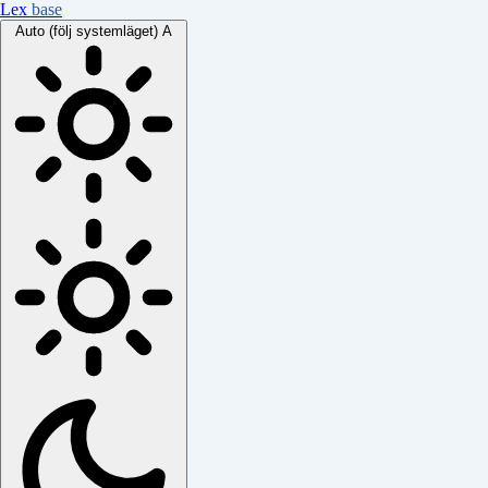
Lex
base
Auto (följ systemläget)
A