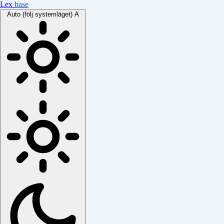
Lex
base
Auto (följ systemläget)
A