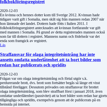
folkbokföringsregistret
2020-12-03
En kvinna och hennes dotter kom till Sverige 2012. Kvinnan hade
tidigare varit gift i Somalia, men skilt sig från mannen redan 2007 när
hon lämnade det landet. Dottern hade fötts i Italien 2011. I
folkbokföringsregistret antecknades att kvinnan fortfarande var gift
med mannen i Somalia. På grund av detta registrerades mannen också
som far till dottern i registret. Mannens namn och födelseår var det
enda som framgick av registret.
Läs
Straffansvar för olaga integritetsintrång har inte
ansetts omfatta underlåtenhet att ta bort bilder som
redan har publicerats och spridits
2020-12-03
Frågan var om olaga integritetsintrång och förtal utgör s.k.
perdurerande brott, dvs. brott som fortsätter begås så länge ett visst
tillstånd föreligger. Dessutom prövades om straffansvar för brottet
olaga integritetsintrång, som blev straffbart först i januari 2018, även
omfattar underlåtenhet (passivitet) att ta bort bilder som redan har gjorts
tillgängliga och spridits, exempelvis genom att de publicerats på en
hemsida på internet.