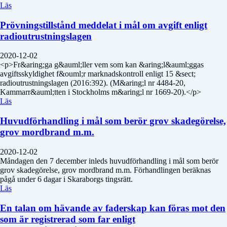
Läs
Prövningstillstånd meddelat i mål om avgift enligt
radioutrustningslagen
2020-12-02
<p>Fr&aring;ga g&auml;ller vem som kan &aring;l&auml;ggas
avgiftsskyldighet f&ouml;r marknadskontroll enligt 15 &sect;
radioutrustningslagen (2016:392). (M&aring;l nr 4484-20,
Kammarr&auml;tten i Stockholms m&aring;l nr 1669-20).</p>
Läs
Huvudförhandling i mål som berör grov skadegörelse,
grov mordbrand m.m.
2020-12-02
Måndagen den 7 december inleds huvudförhandling i mål som berör
grov skadegörelse, grov mordbrand m.m. Förhandlingen beräknas
pågå under 6 dagar i Skaraborgs tingsrätt.
Läs
En talan om hävande av faderskap kan föras mot den
som är registrerad som far enligt