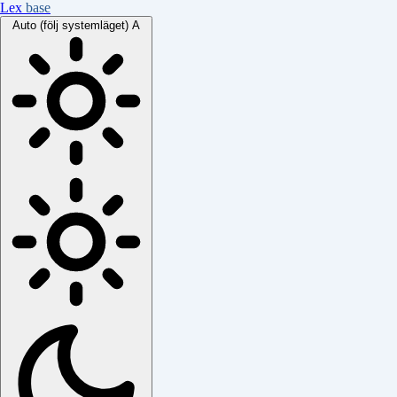
Lex
base
Auto (följ systemläget)
A