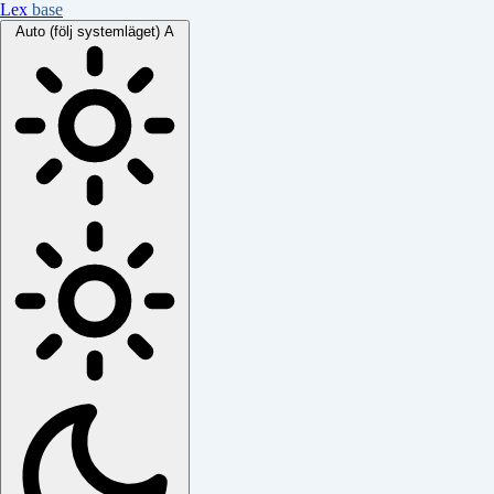
Lex
base
Auto (följ systemläget)
A