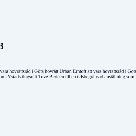
3
ara hovrättsråd i Göta hovrätt Urban Erntoft att vara hovrättsråd i Göt
 i Ystads tingsrätt Tove Berleen till en tidsbegränsad anställning som r