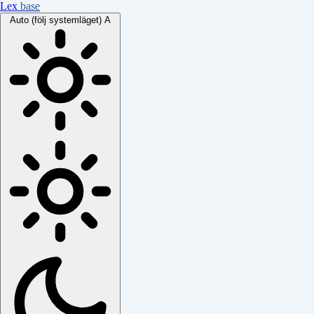
Lex
base
Auto (följ systemläget)
A