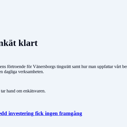
enkät klart
tnens förtroende för Vänersborgs tingsrätt samt hur man uppfattar vårt b
 den dagliga verksamheten.
ar hand om enkätsvaren.
edd investering fick ingen framgång