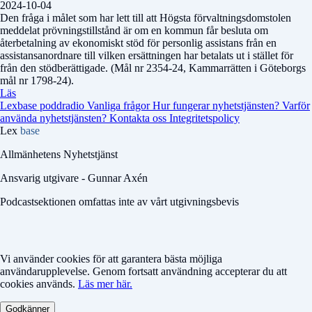
2024-10-04
Den fråga i målet som har lett till att Högsta förvaltningsdomstolen
meddelat prövningstillstånd är om en kommun får besluta om
återbetalning av ekonomiskt stöd för personlig assistans från en
assistansanordnare till vilken ersättningen har betalats ut i stället för
från den stödberättigade. (Mål nr 2354-24, Kammarrätten i Göteborgs
mål nr 1798-24).
Läs
Lexbase poddradio
Vanliga frågor
Hur fungerar nyhetstjänsten?
Varför
använda nyhetstjänsten?
Kontakta oss
Integritetspolicy
Lex
base
Allmänhetens Nyhetstjänst
Ansvarig utgivare - Gunnar Axén
Podcastsektionen omfattas inte av vårt utgivningsbevis
Vi använder cookies för att garantera bästa möjliga
användarupplevelse. Genom fortsatt användning accepterar du att
cookies används.
Läs mer här.
Godkänner