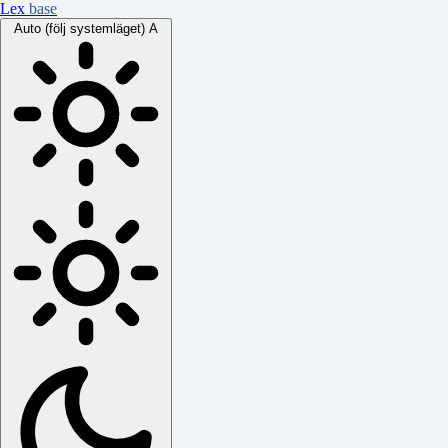
Lex
base
Auto (följ systemläget)
A