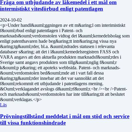
Fråga om utbjudande av läkemedel i ett mål om
intermistiskt vitesförbud enligt patentlagen
2024-10-02
<p>Under handl&auml;ggningen av ett m&aring;l om interimistiskt
f&ouml;rbud enligt patentlagen i Patent- och
marknads&ouml;verdomstolen vidtog det l&auml;kemedelsbolag som
enligt patenthavaren hade beg&aring;tt intr&aring;ng vissa nya
&aring;tg&auml;rder, bl.a. &auml;ndrades statusen i relevanta
databaser s&aring; att det i l&auml;kemedelsregistren FASS och
VARA angavs att den aktuella produkten marknadsf&ouml;rdes i
Sverige samt angavs produkten som tillg&auml;nglig f&ouml;r
k&ouml;p p&aring; ett apoteks webbsida. Patent- och marknads-
&ouml;verdomstolen bed&ouml;mde att i vart fall dessa
&aring;tg&auml;rder innebar att det var sannolikt att det
f&ouml;rekommit ett utbjudande i patentlagens mening.
&Ouml;verklagandet avslogs d&auml;rf&ouml;r.<br /><br />Patent-
och marknads&ouml;verdomstolen har inte till&aring;tit att beslutet
&ouml;verklagas.</p>
Läs
Prövningstillstånd meddelat i mål om stöd och service
till vissa funktionshindrade