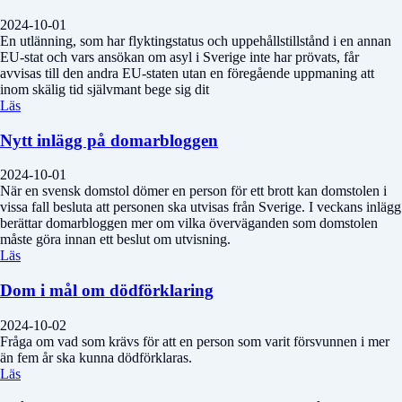
2024-10-01
En utlänning, som har flyktingstatus och uppehållstillstånd i en annan
EU-stat och vars ansökan om asyl i Sverige inte har prövats, får
avvisas till den andra EU-staten utan en föregående uppmaning att
inom skälig tid självmant bege sig dit
Läs
Nytt inlägg på domarbloggen
2024-10-01
När en svensk domstol dömer en person för ett brott kan domstolen i
vissa fall besluta att personen ska utvisas från Sverige. I veckans inlägg
berättar domarbloggen mer om vilka överväganden som domstolen
måste göra innan ett beslut om utvisning.
Läs
Dom i mål om dödförklaring
2024-10-02
Fråga om vad som krävs för att en person som varit försvunnen i mer
än fem år ska kunna dödförklaras.
Läs