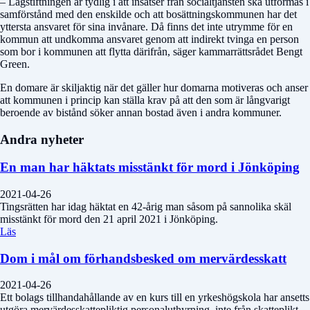
– Lagstiftningen är tydlig i att insatser från socialtjänsten ska utformas i
samförstånd med den enskilde och att bosättningskommunen har det
yttersta ansvaret för sina invånare. Då finns det inte utrymme för en
kommun att undkomma ansvaret genom att indirekt tvinga en person
som bor i kommunen att flytta därifrån, säger kammarrättsrådet Bengt
Green.
En domare är skiljaktig när det gäller hur domarna motiveras och anser
att kommunen i princip kan ställa krav på att den som är långvarigt
beroende av bistånd söker annan bostad även i andra kommuner.
Andra nyheter
En man har häktats misstänkt för mord i Jönköping
2021-04-26
Tingsrätten har idag häktat en 42-årig man såsom på sannolika skäl
misstänkt för mord den 21 april 2021 i Jönköping.
Läs
Dom i mål om förhandsbesked om mervärdesskatt
2021-04-26
Ett bolags tillhandahållande av en kurs till en yrkeshögskola har ansetts
utgöra mervärdesskattepliktig personaluthyrning, inte från skatteplikt