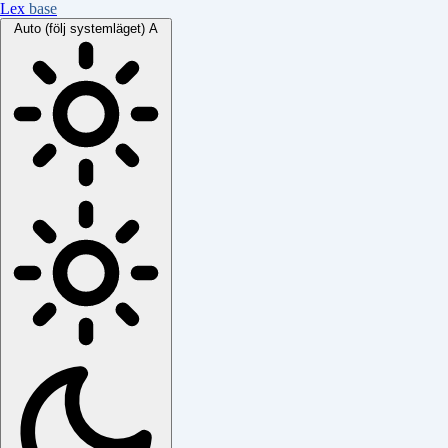
Lex
base
Auto (följ systemläget)
A