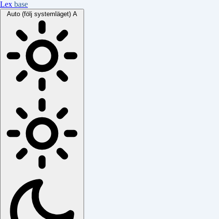
Lex
base
Auto (följ systemläget)
A