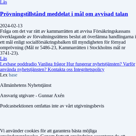
Läs
Prövningstillstånd meddelat i mål om avvisad talan
2024-02-13
Fråga om det var rätt av kammarrätten att avvisa Försäkringskassans
överklagande av förvaltningsrättens beslut att överlämna handlingarna i
ett mål enligt socialförsäkringsbalken till myndigheten för förnyad
omprövning (Mål nr 5486-23, Kammarrätten i Stockholms mål nr
3741-23).
Läs
Lexbase poddradio
Vanliga frågor
Hur fungerar nyhetstjänsten?
Varför
använda nyhetstjänsten?
Kontakta oss
Integritetspolicy
Lex
base
Allmänhetens Nyhetstjänst
Ansvarig utgivare - Gunnar Axén
Podcastsektionen omfattas inte av vårt utgivningsbevis
Vi använder cookies för att garantera bästa möjliga