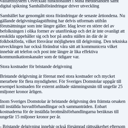
välfärdssystem Utvecklad funktionalitet i Mina meddelanden samt
digital spikning Samhällsförändringar driver utveckling
Samhället har genomgått stora förändringar de senaste årtiondena. Nu
gällande delgivningslagstiftning har delvis utformats utifrån
förutsättningar som inte längre gäller. Idag lever en större del av
befolkningen i olika former av utanförskap och det är inte ovanligt att
enskilda uppehåller sig och bor på andra ställen än där de är
folkbokförda, vilket försvårar möjligheten till delgivning. Den tekniska
utvecklingen har också förändrat våra sätt att kommunicera vilket
innebär att telefon och post inte längre är lika effektiva
kommunikationskanaler som de tidigare var.
Stora kostnader för bristande delgivning
Bristande delgivning är förenat med stora kostnader och mycket
merarbete för flera myndigheter. För Sveriges Domstolar uppgår till
exempel kostnaden för externt anlitade stämningsmän till ungefär 25
miljoner kronor årligen.
Inom Sveriges Domstolar är bristande delgivning den främsta orsaken
till inställda huvudförhandlingar och sammanträden. Enbart
kostnaderna för de inställda brottmålsförhandlingarna beräknas till
ungefär 15 miljoner kronor per år.
- Bristande delgivning innebär också försämrad rättssäkerhet eftersom