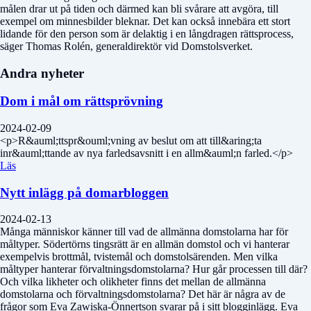
målen drar ut på tiden och därmed kan bli svårare att avgöra, till
exempel om minnesbilder bleknar. Det kan också innebära ett stort
lidande för den person som är delaktig i en långdragen rättsprocess,
säger Thomas Rolén, generaldirektör vid Domstolsverket.
Andra nyheter
Dom i mål om rättsprövning
2024-02-09
<p>R&auml;ttspr&ouml;vning av beslut om att till&aring;ta
inr&auml;ttande av nya farledsavsnitt i en allm&auml;n farled.</p>
Läs
Nytt inlägg på domarbloggen
2024-02-13
Många människor känner till vad de allmänna domstolarna har för
måltyper. Södertörns tingsrätt är en allmän domstol och vi hanterar
exempelvis brottmål, tvistemål och domstolsärenden. Men vilka
måltyper hanterar förvaltningsdomstolarna? Hur går processen till där?
Och vilka likheter och olikheter finns det mellan de allmänna
domstolarna och förvaltningsdomstolarna? Det här är några av de
frågor som Eva Zawiska-Önnertson svarar på i sitt blogginlägg. Eva