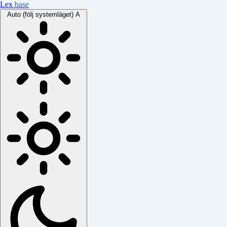
Lex
base
Auto (följ systemläget)
A