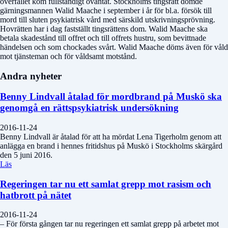
överfallet kom fullständigt oväntat. Stockholms tingsrätt dömde
gärningsmannen Walid Maache i september i år för bl.a. försök till
mord till sluten psykiatrisk vård med särskild utskrivningsprövning.
Hovrätten har i dag fastställt tingsrättens dom. Walid Maache ska
betala skadestånd till offret och till offrets hustru, som bevittnade
händelsen och som chockades svårt. Walid Maache döms även för våld
mot tjänsteman och för våldsamt motstånd.
Andra nyheter
Benny Lindvall åtalad för mordbrand på Muskö ska
genomgå en rättspsykiatrisk undersökning
2016-11-24
Benny Lindvall är åtalad för att ha mördat Lena Tigerholm genom att
anlägga en brand i hennes fritidshus på Muskö i Stockholms skärgård
den 5 juni 2016.
Läs
Regeringen tar nu ett samlat grepp mot rasism och
hatbrott på nätet
2016-11-24
– För första gången tar nu regeringen ett samlat grepp på arbetet mot