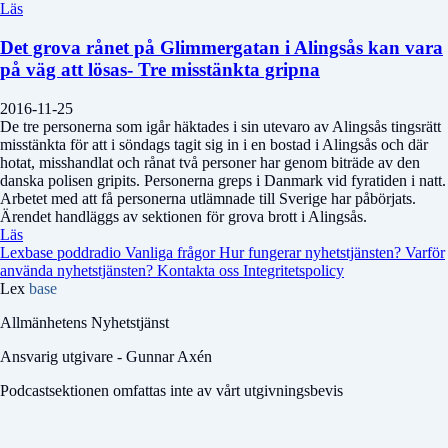
Läs
Det grova rånet på Glimmergatan i Alingsås kan vara
på väg att lösas- Tre misstänkta gripna
2016-11-25
De tre personerna som igår häktades i sin utevaro av Alingsås tingsrätt
misstänkta för att i söndags tagit sig in i en bostad i Alingsås och där
hotat, misshandlat och rånat två personer har genom biträde av den
danska polisen gripits. Personerna greps i Danmark vid fyratiden i natt.
Arbetet med att få personerna utlämnade till Sverige har påbörjats.
Ärendet handläggs av sektionen för grova brott i Alingsås.
Läs
Lexbase poddradio
Vanliga frågor
Hur fungerar nyhetstjänsten?
Varför
använda nyhetstjänsten?
Kontakta oss
Integritetspolicy
Lex
base
Allmänhetens Nyhetstjänst
Ansvarig utgivare - Gunnar Axén
Podcastsektionen omfattas inte av vårt utgivningsbevis