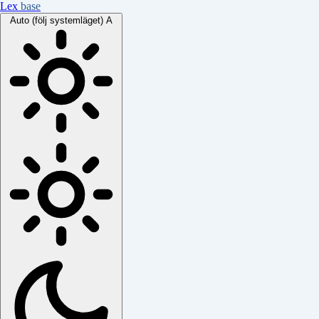
Lex
base
Auto (följ systemläget)
A