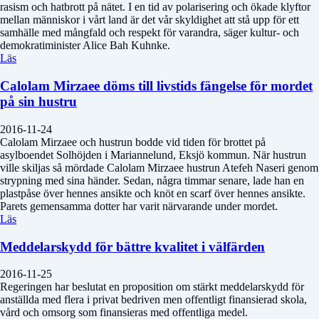
rasism och hatbrott på nätet. I en tid av polarisering och ökade klyftor
mellan människor i vårt land är det vår skyldighet att stå upp för ett
samhälle med mångfald och respekt för varandra, säger kultur- och
demokratiminister Alice Bah Kuhnke.
Läs
Calolam Mirzaee döms till livstids fängelse för mordet
på sin hustru
2016-11-24
Calolam Mirzaee och hustrun bodde vid tiden för brottet på
asylboendet Solhöjden i Mariannelund, Eksjö kommun. När hustrun
ville skiljas så mördade Calolam Mirzaee hustrun Atefeh Naseri genom
strypning med sina händer. Sedan, några timmar senare, lade han en
plastpåse över hennes ansikte och knöt en scarf över hennes ansikte.
Parets gemensamma dotter har varit närvarande under mordet.
Läs
Meddelarskydd för bättre kvalitet i välfärden
2016-11-25
Regeringen har beslutat en proposition om stärkt meddelarskydd för
anställda med flera i privat bedriven men offentligt finansierad skola,
vård och omsorg som finansieras med offentliga medel.