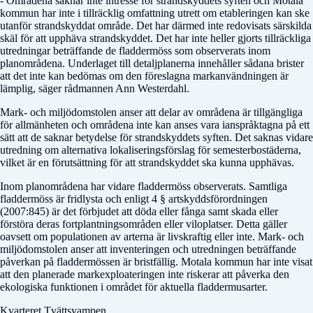
- Områdena saknar inte intresse för strandskyddets syften och Motala
kommun har inte i tillräcklig omfattning utrett om etableringen kan ske
utanför strandskyddat område. Det har därmed inte redovisats särskilda
skäl för att upphäva strandskyddet. Det har inte heller gjorts tillräckliga
utredningar beträffande de fladdermöss som observerats inom
planområdena. Underlaget till detaljplanerna innehåller sådana brister
att det inte kan bedömas om den föreslagna markanvändningen är
lämplig, säger rådmannen Ann Westerdahl.
Mark- och miljödomstolen anser att delar av områdena är tillgängliga
för allmänheten och områdena inte kan anses vara ianspråktagna på ett
sätt att de saknar betydelse för strandskyddets syften. Det saknas vidare
utredning om alternativa lokaliseringsförslag för semesterbostäderna,
vilket är en förutsättning för att strandskyddet ska kunna upphävas.
Inom planområdena har vidare fladdermöss observerats. Samtliga
fladdermöss är fridlysta och enligt 4 § artskyddsförordningen
(2007:845) är det förbjudet att döda eller fånga samt skada eller
förstöra deras fortplantningsområden eller viloplatser. Detta gäller
oavsett om populationen av arterna är livskraftig eller inte. Mark- och
miljödomstolen anser att inventeringen och utredningen beträffande
påverkan på fladdermössen är bristfällig. Motala kommun har inte visat
att den planerade markexploateringen inte riskerar att påverka den
ekologiska funktionen i området för aktuella fladdermusarter.
Kvarteret Tvättsvampen