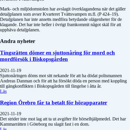
Mark- och miljödomstolen har avslagit överklagandena när det gäller
detaljplanen som avser Kvarteret Tvättsvampen m.fl. (P 424–19).
Detaljplanen har inte ansetts medföra betydande olägenheter för de
klagande. Det har inte heller i övrigt framkommit något skäl för att
upphäva detaljplanen.
Andra nyheter
Tingsrätten dömer en sjuttonåring för mord och
mordförsök i Biskopsgården
2021-11-19
Sjuttonåringen döms mot sitt nekande för att ha dödat polismannen
Andreas Danman och för att ha försökt döda en person med koppling
till gängkonflikten i Biskopsgården till fängelse i åtta år.
Läs
Region Örebro får ta betalt för hörapparater
2021-11-19
Det strider inte mot lag att ta ut avgifter för hörselhjälpmedel. Det har
Kammarrätten i Göteborg nu slagit fast i en dom.
Läs