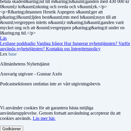
betala skadest&aring;nd till m&aring;ls&auml;ganden med 430 000 kr
f&ouml;r kr&auml;nkning och sveda och v&auml;rk.</p>
<p>R&aring;dmannen Henrik Aspegren s&auml;ger att
p&aring;f&ouml;ljden best&auml;mts med h&auml;nsyn till att
&ouml;vergreppen inletts n&auml;r m&aring;ls&auml;ganden varit
mycket ung och att &ouml;vergreppen p&aring;g&aring;tt under en
l&aring;ng tid.</p>
Läs
Lexbase poddradio
Vanliga frågor
Hur fungerar nyhetstjänsten?
Varför
använda nyhetstjänsten?
Kontakta oss
Integritetspolicy
Lex
base
Allmänhetens Nyhetstjänst
Ansvarig utgivare - Gunnar Axén
Podcastsektionen omfattas inte av vårt utgivningsbevis
Vi använder cookies för att garantera bästa möjliga
användarupplevelse. Genom fortsatt användning accepterar du att
cookies används.
Läs mer här.
Godkänner