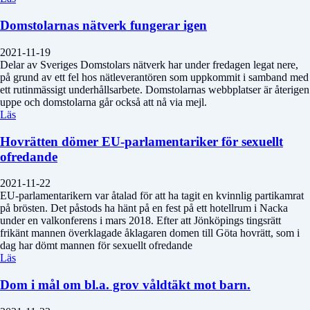
Domstolarnas nätverk fungerar igen
2021-11-19
Delar av Sveriges Domstolars nätverk har under fredagen legat nere,
på grund av ett fel hos nätleverantören som uppkommit i samband med
ett rutinmässigt underhållsarbete. Domstolarnas webbplatser är återigen
uppe och domstolarna går också att nå via mejl.
Läs
Hovrätten dömer EU-parlamentariker för sexuellt
ofredande
2021-11-22
EU-parlamentarikern var åtalad för att ha tagit en kvinnlig partikamrat
på brösten. Det påstods ha hänt på en fest på ett hotellrum i Nacka
under en valkonferens i mars 2018. Efter att Jönköpings tingsrätt
frikänt mannen överklagade åklagaren domen till Göta hovrätt, som i
dag har dömt mannen för sexuellt ofredande
Läs
Dom i mål om bl.a. grov våldtäkt mot barn.