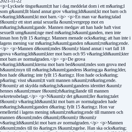
2021-11-22
<p>Lycksele tingsr&auml;tt har i dag meddelat dom i ett m&aring;l
som g&auml;llt bland annat grov v&aring;ldt&auml;kt mot barn och
v&aring;ldt&auml;kt mot barn.</p> <p>En man var &aring;talad
f&ouml;r ett stort antal sexuella &ouml;vergrepp mot en
m&aring;ls&auml;gande. Mannen medgav att han hade haft visst
sexuellt umg&auml;nge med m&aring;ls&auml;ganden, men inte
innan hon fyllt 15 &aring;r. Mannen menade ocks&aring; att han inte i
lagens mening var m&aring;ls&auml;ganden n&auml;rst&aring;ende.
</p> <p>Mannen d&ouml;mdes f&ouml;r bland annat i vart fall 18
grova v&aring;ldt&auml;kter mot barn och 95 v&aring;ldt&auml;kter
mot barn av normalgraden.</p> <p>De grova
v&aring;ldt&auml;kterna mot barn bed&ouml;mdes som grova med
h&auml;nsyn till m&aring;ls&auml;gandens l&aring;ga &aring;lder,
hon hade d&aring; inte fyllt 15 &aring;r. Hon hade ocks&aring;
p&aring; visst s&auml;tt varit mannen n&auml;rst&aring;ende.
F&ouml;r att skydda m&aring;ls&auml;gandens identitet &auml;r
hennes n&auml;rmare f&ouml;rh&aring;llande till mannen
sekretessbelagt.</p> <p>N&auml;r det g&auml;ller &aring;talet
f&ouml;r v&aring;ldt&auml;kt mot barn av normalgraden hade
m&aring;ls&auml;ganden d&aring; fyllt 15 &aring;r. Hon var
emellertid i lagens mening n&auml;rst&aring;ende till mannen och
mannen d&ouml;mdes d&auml;rf&ouml;r f&ouml;r
v&aring;ldt&auml;kt mot barn av normalgraden.</p> <p>Mannen
d&ouml;mdes till tio &aring;rs f&auml;ngelse. Han ska ocks&aring;