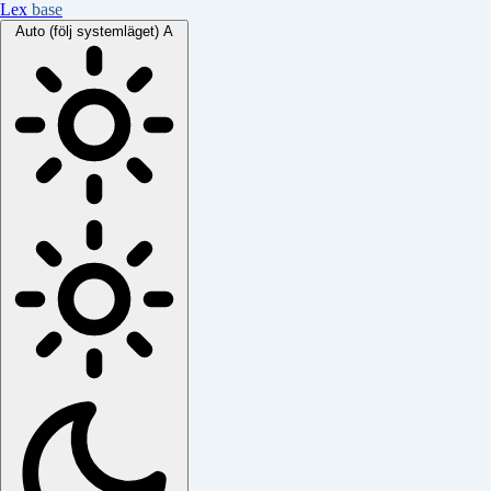
Lex
base
Auto (följ systemläget)
A