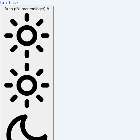
Lex
base
Auto (följ systemläget)
A