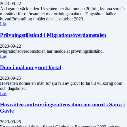
2023-09-22
Åklagaren väckte den 15 september åtal mot en 20-årig kvinna som är
misstänkt för ohörsamhet mot ordningsmakten. Tingsrätten håller
huvudförhandling i målet den 11 oktober 2023.
Läs
Prövningstillstånd i Migrationsöverdomstolen
2023-09-22
Migrationsöverdomstolen har meddelat prövningstillstånd.
Läs
Dom i mål om grovt förtal
2023-09-25
Hovrätten dömer en man för sju fall av grovt förtal till villkorlig dom
och dagsböter.
Läs
Hovrätten ändrar tingsrättens dom om mord i Sätra i
Gävle
2023-09-25
En man sköts till döds i Sätra i Gävle den 5 november 2022 och tre