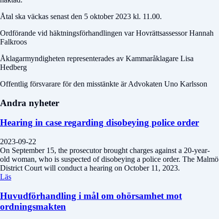
Åtal ska väckas senast den 5 oktober 2023 kl. 11.00.
Ordförande vid häktningsförhandlingen var Hovrättsassessor Hannah
Falkroos
Åklagarmyndigheten representerades av Kammaråklagare Lisa
Hedberg
Offentlig försvarare för den misstänkte är Advokaten Uno Karlsson
Andra nyheter
Hearing in case regarding disobeying police order
2023-09-22
On September 15, the prosecutor brought charges against a 20-year-
old woman, who is suspected of disobeying a police order. The Malmö
District Court will conduct a hearing on October 11, 2023.
Läs
Huvudförhandling i mål om ohörsamhet mot
ordningsmakten