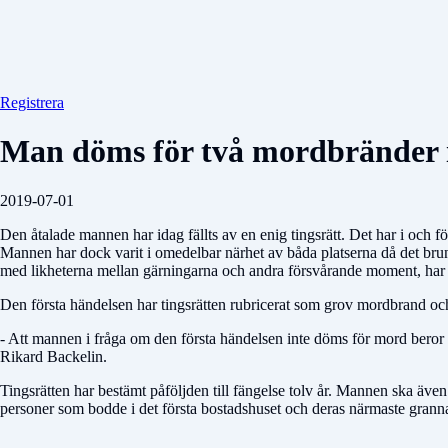
Registrera
Man döms för två mordbränder 
2019-07-01
Den åtalade mannen har idag fällts av en enig tingsrätt. Det har i och f
Mannen har dock varit i omedelbar närhet av båda platserna då det brunni
med likheterna mellan gärningarna och andra försvårande moment, har let
Den första händelsen har tingsrätten rubricerat som grov mordbrand oc
- Att mannen i fråga om den första händelsen inte döms för mord beror b
Rikard Backelin.
Tingsrätten har bestämt påföljden till fängelse tolv år. Mannen ska äve
personer som bodde i det första bostadshuset och deras närmaste granna