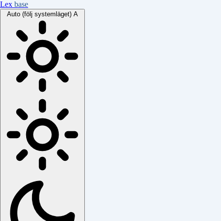
Lex
base
Auto (följ systemläget)
A