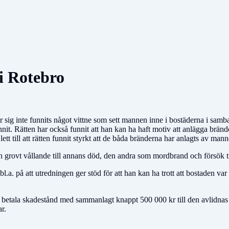
i Rotebro
ör sig inte funnits något vittne som sett mannen inne i bostäderna i sam
t. Rätten har också funnit att han kan ha haft motiv att anlägga bränder
t till att rätten funnit styrkt att de båda bränderna har anlagts av man
h grovt vållande till annans död, den andra som mordbrand och försök t
l.a. på att utredningen ger stöd för att han kan ha trott att bostaden 
n betala skadestånd med sammanlagt knappt 500 000 kr till den avlidnas 
r.