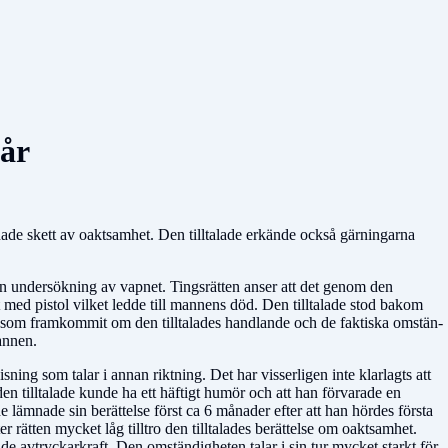
 år
ade skett av oaktsamhet. Den tilltalade erkände också gärningarna
 en undersökning av vapnet. Tings­rätten anser att det genom den
et med pistol vilket ledde till mannens död. Den tilltalade stod bakom
ad som framkommit om den tilltalades hand­lan­de och de faktiska omstän­
mannen.
sning som talar i annan riktning. Det har visserligen inte klarlagts att
n tilltalade kunde ha ett häftigt humör och att han förvarade en
e lämnade sin berättelse först ca 6 månad­er efter att han hördes första
 rätten mycket låg tilltro den tilltalades berättelse om oaktsamhet.
e avtryckarkraft. Den omständigheten talar i sin tur mycket starkt för