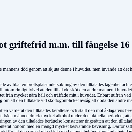
griftefrid m.m. till fängelse 16
re mannens död genom att skjuta denne i huvudet, men invände att det h
e av bl.a. en brottsplats­un­der­­sökning av den tilltalades lägenhet och
ällt utom rimligt tvivel att den tilltalade sköt den andre mannen i huvud
tet från mycket nä­ra håll och träffade mitt i huvudet. Enbart utifrån v
­ning om att den tilltalade vid skottögonblicket avsåg att döda den andre 
tten värderat den tilltalades berättelse och ställt den mot åklagarens bevi
att båda männen drack mycket alkohol under den aktuella perioden, att de
en av den tilltalades berättelse konstaterar tingsrätten att den tilltalad
­fronterat honom med en mängd mycket besvärande bevisning. Därför sätter
tarkt för att den som skulle skjuta med vapnet behövde använda betydand