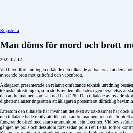
Registrera
Man döms för mord och brott mot 
2022-07-12
Vid huvudförhandlingen erkände den tilltalade att han orsakat den and
avseende brott mot griftefrid och vapenbrott.
Åklagaren presenterade en relativt omfattande teknisk utredning beståend
tekniska utredningen, som stöds av den tilltalades egen berättelse, är st
den andre mannen som satt ned i en fåtölj. Den tilltalade avlossade skot
dig­heterna anser tingsrätten att åklagaren presenterat tillräcklig be­vis
Eftersom den tilltalade har invänt att det skett av oaktsamhet har dock rä
den tilltalade hade motiv att döda den andre mannen, men det är utrett 
fungerande pistol med skarp ammunition i sin lägenhet. Vid bevisvärdering
gången av polis och dessutom först sedan polis i ett flertal förhör kon
Rätten anser vidare att utredningen om vapnets funktion ta­lar mycket s