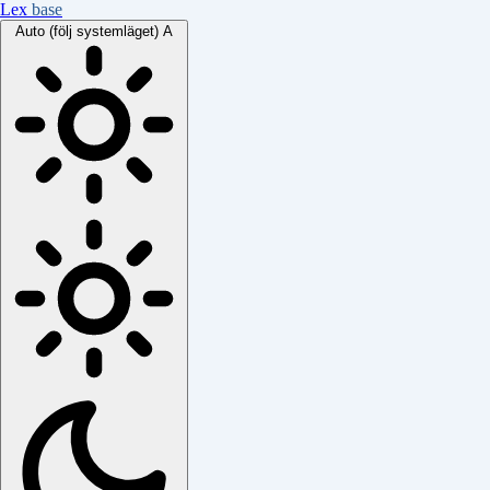
Lex
base
Auto (följ systemläget)
A