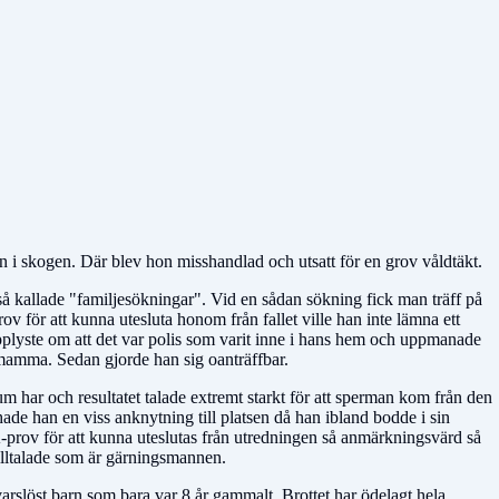
 i skogen. Där blev hon misshandlad och utsatt för en grov våldtäkt.
å kallade "familjesökningar". Vid en sådan sökning fick man träff på
v för att kunna utesluta honom från fallet ville han inte lämna ett
pplyste om att det var polis som varit inne i hans hem och uppmanade
as mamma. Sedan gjorde han sig oanträffbar.
um har och resultatet talade extremt starkt för att sperman kom från den
 hade han en viss anknytning till platsen då han ibland bodde i sin
rov för att kunna uteslutas från utredningen så anmärkningsvärd så
 tilltalade som är gärningsmannen.
varslöst barn som bara var 8 år gammalt. Brottet har ödelagt hela