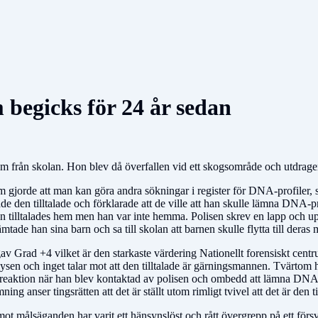
begicks för 24 år sedan
 från skolan. Hon blev då överfallen vid ett skogsområde och utdragen
gjorde att man kan göra andra sökningar i register för DNA-profiler, s
e den tilltalade och förklarade att de ville att han skulle lämna DNA-pro
n tilltalades hem men han var inte hemma. Polisen skrev en lapp och u
hämtade han sina barn och sa till skolan att barnen skulle flytta till der
gav Grad +4 vilket är den starkaste värdering Nationellt forensiskt centr
analysen och inget talar mot att den tilltalade är gärningsmannen. Tvärtom
eaktion när han blev kontaktad av polisen och ombedd att lämna DNA-p
ning anser tingsrätten att det är ställt utom rimligt tvivel att det är den
 mot målsäganden har varit ett hänsynslöst och rått övergrepp på ett förs