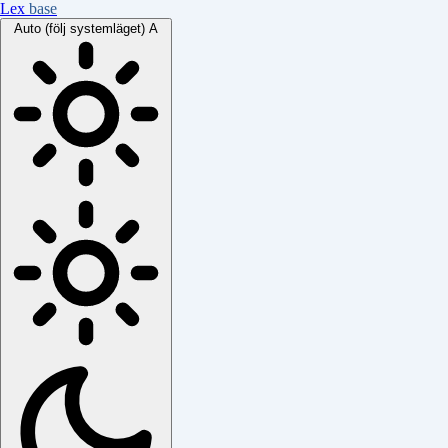
Lex
base
Auto (följ systemläget)
A