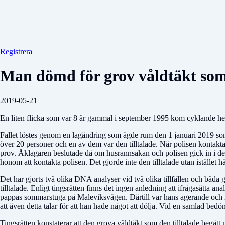
Registrera
Man dömd för grov våldtäkt som 
2019-05-21
En liten flicka som var 8 år gammal i september 1995 kom cyklande hem
Fallet löstes genom en lagändring som ägde rum den 1 januari 2019 som 
över 20 personer och en av dem var den tilltalade. När polisen kontaktad
prov. Åklagaren beslutade då om husrannsakan och polisen gick in i de
honom att kontakta polisen. Det gjorde inte den tilltalade utan istället 
Det har gjorts två olika DNA analyser vid två olika tillfällen och båda 
tilltalade. Enligt tingsrätten finns det ingen anledning att ifrågasätta 
pappas sommarstuga på Maleviksvägen. Därtill var hans agerande och r
att även detta talar för att han hade något att dölja. Vid en samlad bedöm
Tingsrätten konstaterar att den grova våldtäkt som den tilltalade begått