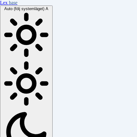
Lex
base
Auto (följ systemläget)
A