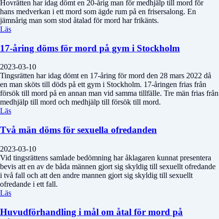
Hovrätten har idag dömt en 20-årig man för medhjälp till mord för
hans medverkan i ett mord som ägde rum på en frisersalong. En
jämnårig man som stod åtalad för mord har frikänts.
Läs
17-åring döms för mord på gym i Stockholm
2023-03-10
Tingsrätten har idag dömt en 17-åring för mord den 28 mars 2022 då
en man sköts till döds på ett gym i Stockholm. 17-åringen frias från
försök till mord på en annan man vid samma tillfälle. Tre män frias från
medhjälp till mord och medhjälp till försök till mord.
Läs
Två män döms för sexuella ofredanden
2023-03-10
Vid tingsrättens samlade bedömning har åklagaren kunnat presentera
bevis att en av de båda männen gjort sig skyldig till sexuellt ofredande
i två fall och att den andre mannen gjort sig skyldig till sexuellt
ofredande i ett fall.
Läs
Huvudförhandling i mål om åtal för mord på