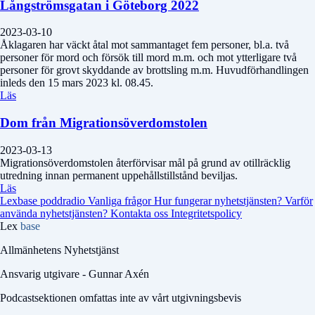
Långströmsgatan i Göteborg 2022
2023-03-10
Åklagaren har väckt åtal mot sammantaget fem personer, bl.a. två
personer för mord och försök till mord m.m. och mot ytterligare två
personer för grovt skyddande av brottsling m.m. Huvudförhandlingen
inleds den 15 mars 2023 kl. 08.45.
Läs
Dom från Migrationsöverdomstolen
2023-03-13
Migrationsöverdomstolen återförvisar mål på grund av otillräcklig
utredning innan permanent uppehållstillstånd beviljas.
Läs
Lexbase poddradio
Vanliga frågor
Hur fungerar nyhetstjänsten?
Varför
använda nyhetstjänsten?
Kontakta oss
Integritetspolicy
Lex
base
Allmänhetens Nyhetstjänst
Ansvarig utgivare - Gunnar Axén
Podcastsektionen omfattas inte av vårt utgivningsbevis