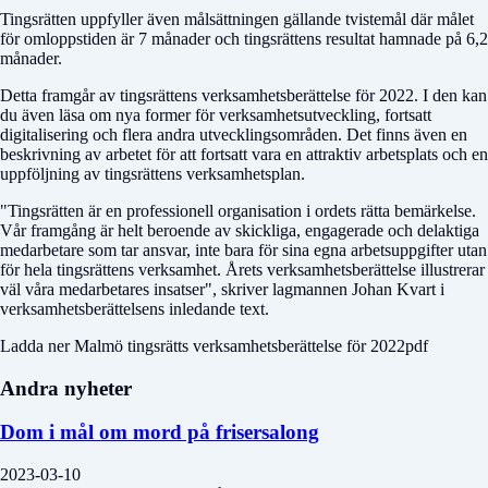
Tingsrätten uppfyller även målsättningen gällande tvistemål där målet
för omloppstiden är 7 månader och tingsrättens resultat hamnade på 6,2
månader.
Detta framgår av tingsrättens verksamhetsberättelse för 2022. I den kan
du även läsa om nya former för verksamhetsutveckling, fortsatt
digitalisering och flera andra utvecklingsområden. Det finns även en
beskrivning av arbetet för att fortsatt vara en attraktiv arbetsplats och en
uppföljning av tingsrättens verksamhetsplan.
"Tingsrätten är en professionell organisation i ordets rätta bemärkelse.
Vår framgång är helt beroende av skickliga, engagerade och delaktiga
medarbetare som tar ansvar, inte bara för sina egna arbetsuppgifter utan
för hela tingsrättens verksamhet. Årets verksamhetsberättelse illustrerar
väl våra medarbetares insatser", skriver lagmannen Johan Kvart i
verksamhetsberättelsens inledande text.
Ladda ner Malmö tingsrätts verksamhetsberättelse för 2022pdf
Andra nyheter
Dom i mål om mord på frisersalong
2023-03-10