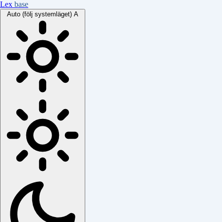
Lex
base
Auto (följ systemläget)
A