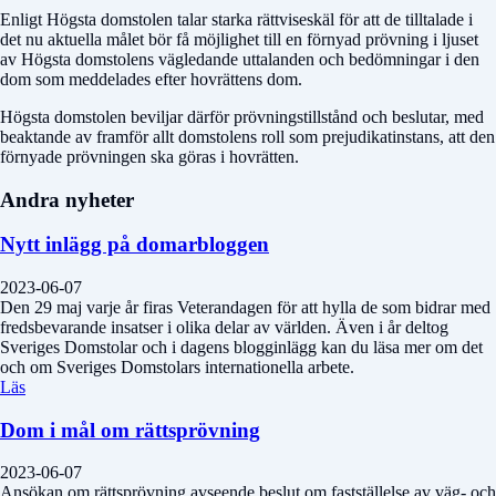
Enligt Högsta domstolen talar starka rättviseskäl för att de tilltalade i
det nu aktuella målet bör få möjlighet till en förnyad prövning i ljuset
av Högsta domstolens vägledande uttalanden och bedömningar i den
dom som meddelades efter hovrättens dom.
Högsta domstolen beviljar därför prövningstillstånd och beslutar, med
beaktande av framför allt domstolens roll som prejudikatinstans, att den
förnyade prövningen ska göras i hovrätten.
Andra nyheter
Nytt inlägg på domarbloggen
2023-06-07
Den 29 maj varje år firas Veterandagen för att hylla de som bidrar med
fredsbevarande insatser i olika delar av världen. Även i år deltog
Sveriges Domstolar och i dagens blogginlägg kan du läsa mer om det
och om Sveriges Domstolars internationella arbete.
Läs
Dom i mål om rättsprövning
2023-06-07
Ansökan om rättsprövning avseende beslut om fastställelse av väg- och