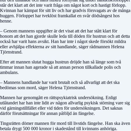
står det klart att det inte varit fråga om något kort och hastigt förlopp.
Kvinnan har kämpat för sitt liv och har gradvis försvagats av de många
huggen. Förloppet har tveklöst framkallat en svår dödsångest hos
henne.
– Genom mannens uppgifter är det visat att det har stått klart för
honom att det han gjorde skulle leda till döden för hustrun och att detta
också har varit hans avsikt. Han har inte i något skede försökt mildra
eller avhjälpa effekterna av sitt handlande, säger rådmannen Helena
Tjörnstrand.
Efter att mannen slutat hugga hustrun dröjde han så länge som två
timmar innan han agerade så att annan person tillkallade polis och
ambulans.
– Mannens handlande har varit brutalt och så allvarligt att det ska
bedömas som mord, säger Helena Tjörnstrand.
Mannen har genomgått en rättspsykiatrisk undersökning. Enligt
utlåtandet har han inte lidit av någon allvarlig psykisk störning vare sig
vid gärningstillfället eller vid tiden för undersökningen. Det saknas
därför förutsättningar för annan påföljd än fängelse.
Tingsrätten dömer mannen för mord till livstids fängelse. Han ska även
betala drygt 500 000 kronor i skadestånd till kvinnans anhöriga.