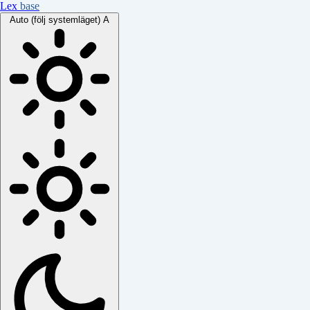
Lex
base
Auto (följ systemläget)
A