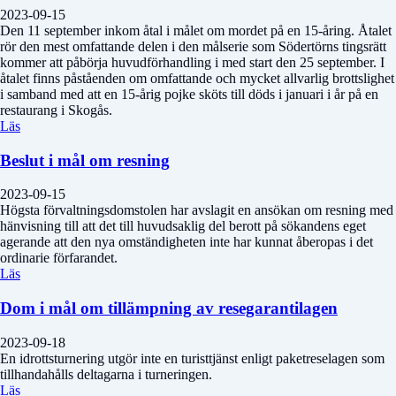
2023-09-15
Den 11 september inkom åtal i målet om mordet på en 15-åring. Åtalet
rör den mest omfattande delen i den målserie som Södertörns tingsrätt
kommer att påbörja huvudförhandling i med start den 25 september. I
åtalet finns påståenden om omfattande och mycket allvarlig brottslighet
i samband med att en 15-årig pojke sköts till döds i januari i år på en
restaurang i Skogås.
Läs
Beslut i mål om resning
2023-09-15
Högsta förvaltningsdomstolen har avslagit en ansökan om resning med
hänvisning till att det till huvudsaklig del berott på sökandens eget
agerande att den nya omständigheten inte har kunnat åberopas i det
ordinarie förfarandet.
Läs
Dom i mål om tillämpning av resegarantilagen
2023-09-18
En idrottsturnering utgör inte en turisttjänst enligt paketreselagen som
tillhandahålls deltagarna i turneringen.
Läs