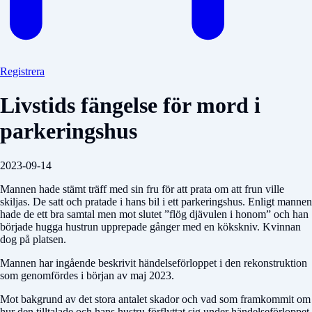
Registrera
Livstids fängelse för mord i
parkeringshus
2023-09-14
Mannen hade stämt träff med sin fru för att prata om att frun ville
skiljas. De satt och pratade i hans bil i ett parkeringshus. Enligt mannen
hade de ett bra samtal men mot slutet ”flög djävulen i honom” och han
började hugga hustrun upprepade gånger med en kökskniv. Kvinnan
dog på platsen.
Mannen har ingående beskrivit händelseförloppet i den rekonstruktion
som genomfördes i början av maj 2023.
Mot bakgrund av det stora antalet skador och vad som framkommit om
hur den tilltalade och hans hustru förflyttat sig under händelseförloppet